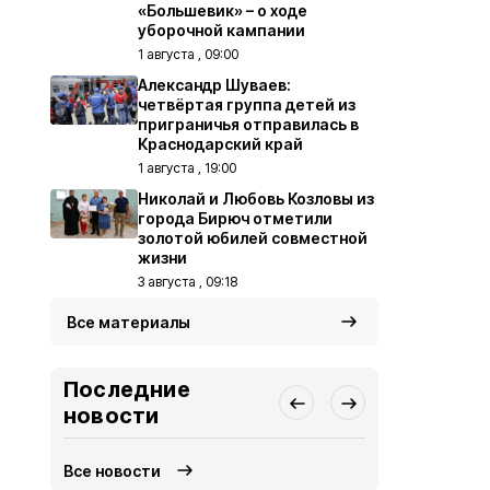
«Большевик» – о ходе
уборочной кампании
1 августа , 09:00
Александр Шуваев:
четвёртая группа детей из
приграничья отправилась в
Краснодарский край
1 августа , 19:00
Николай и Любовь Козловы из
города Бирюч отметили
золотой юбилей совместной
жизни
3 августа , 09:18
Все материалы
Последние
новости
Все новости