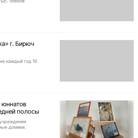
тыс. членов
а» г. Бирюч
не каждый год 19
и юннатов
редней полосы
 учреждения
ные домики.