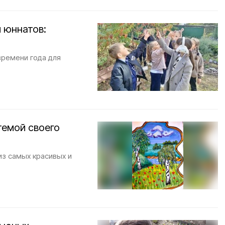
 юннатов:
времени года для
темой своего
из самых красивых и