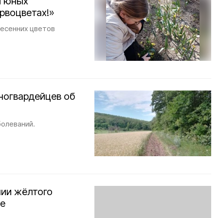
и юных
рвоцветах!»
весенних цветов
ногвардейцев об
олеваний.
нии жёлтого
не