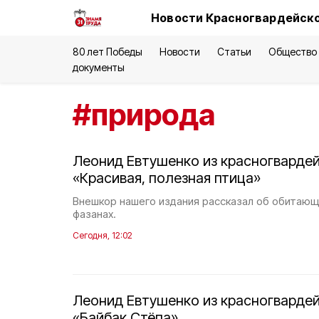
Новости Красногвардейско
80 лет Победы
Новости
Статьи
Общество
документы
#
природа
Леонид Евтушенко из красногвардей
«Красивая, полезная птица»
Внешкор нашего издания рассказал об обитающи
фазанах.
Сегодня, 12:02
Леонид Евтушенко из красногвардей
«Байбак Стёпа»