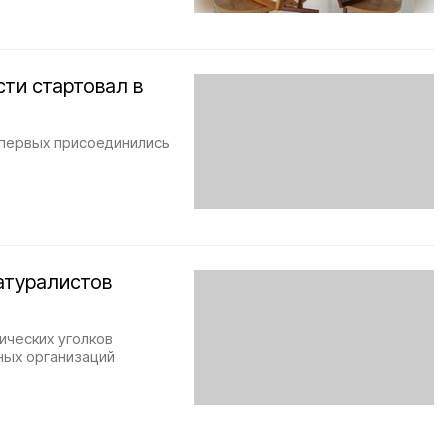
ти стартовал в
первых присоединились
атуралистов
ических уголков
ных организаций