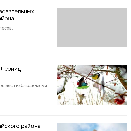
азовательных
айона
лесов.
 Леонид
делился наблюдениями
ейского района