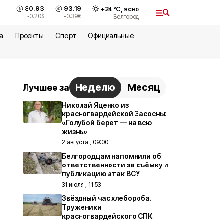
80.93
93.19
+
24
°С,
ясно
-0.20
$
-0.39
€
Белгород
а
Проекты
Спорт
Официальные
Неделю
Месяц
Лучшее за
Николай Яценко из
красногвардейской Засосны:
«Голубой берет — на всю
жизнь»
2 августа , 09:00
Белгородцам напомнили об
ответственности за съёмку и
публикацию атак ВСУ
31 июля , 11:53
Звёздный час хлебороба.
Труженики
красногвардейского СПК