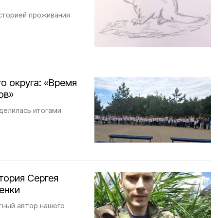
сторией проживания
о округа: «Время
ов»
делилась итогами
тория Сергея
енки
тный автор нашего