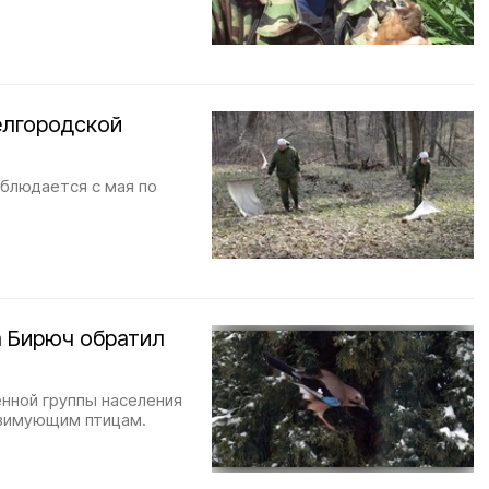
елгородской
аблюдается с мая по
а Бирюч обратил
нной группы населения
 зимующим птицам.