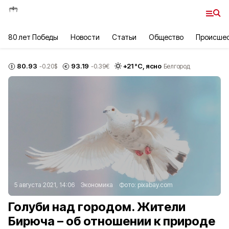
80 лет Победы
Новости
Статьи
Общество
Происше
80.93
93.19
+
21
°С,
ясно
-0.20
$
-0.39
€
Белгород
5 августа 2021, 14:06
Экономика
Фото:
pixabay.com
Голуби над городом. Жители
Бирюча – об отношении к природе