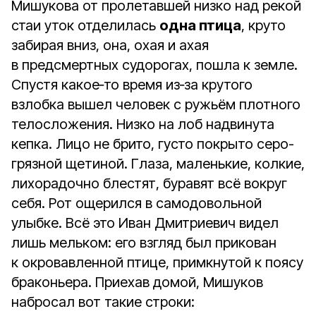
Мишукова от пролетавшей низко над рекой
стаи уток отделилась
одна птица
, круто
забирая вниз, она, охая и ахая
в предсмертных судорогах, пошла к земле.
Спустя какое‑то время из‑за крутого
взлобка вышел человек с ружьём плотного
телосложения. Низко на лоб надвинута
кепка. Лицо не брито, густо покрыто серо-
грязной щетиной. Глаза, маленькие, колкие,
лихорадочно блестят, буравят всё вокруг
себя. Рот ощерился в самодовольной
улыбке. Всё это Иван Дмитриевич видел
лишь мельком: его взгляд был прикован
к окровавленной птице, примкнутой к поясу
браконьера. Приехав домой, Мишуков
набросал вот такие строки: