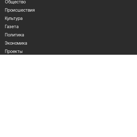
Общество
Происшествия
Культура
Газета
Политика
Экономика
Проекты
Спорт
Официальные документы
О проекте
Об издании
Правила использования
Рекламодатели
Политика конфиденциальности
Мы в соцсетях