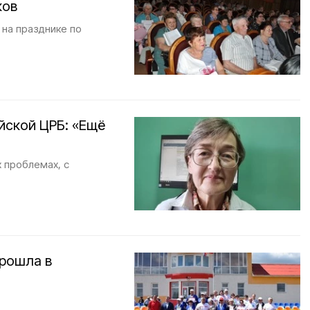
ков
 на празднике по
йской ЦРБ: «Ещё
 проблемах, с
прошла в