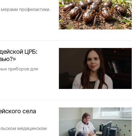
 мерами профилактики.
дейской ЦРБ:
вью?»
ных приборов для
ейского села
сельском медицинском