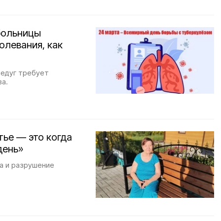
больницы
олевания, как
недуг требует
а.
тье — это когда
день»
а и разрушение