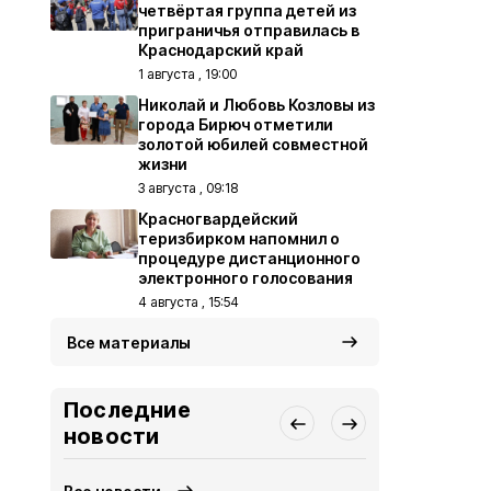
четвёртая группа детей из
приграничья отправилась в
Краснодарский край
1 августа , 19:00
Николай и Любовь Козловы из
города Бирюч отметили
золотой юбилей совместной
жизни
3 августа , 09:18
Красногвардейский
теризбирком напомнил о
процедуре дистанционного
электронного голосования
4 августа , 15:54
Все материалы
Последние
новости