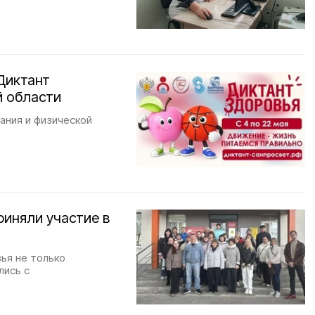
Диктант
й области
ания и физической
иняли участие в
вья не только
лись с