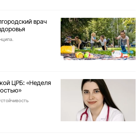
лгородский врач
здоровья
нципа.
кой ЦРБ: «Неделя
ностью»
устойчивость