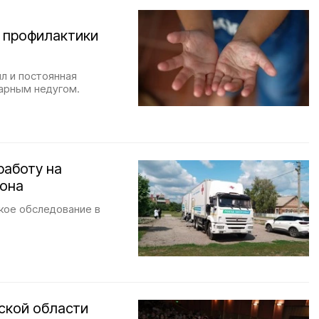
х профилактики
л и постоянная
варным недугом.
работу на
йона
кое обследование в
ской области