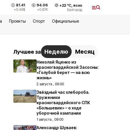
81.41
94.06
+
22
°С,
ясно
+0.48
$
+0.87
€
Белгород
а
Проекты
Спорт
Официальные
Неделю
Месяц
Лучшее за
Николай Яценко из
красногвардейской Засосны:
«Голубой берет — на всю
жизнь»
2 августа , 09:00
Звёздный час хлебороба.
Труженики
красногвардейского СПК
«Большевик» – о ходе
уборочной кампании
1 августа , 09:00
Александр Шуваев: