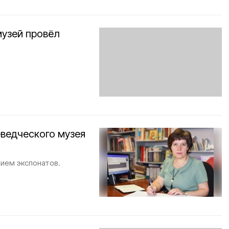
музей провёл
ю
ведческого музея
нием экспонатов.