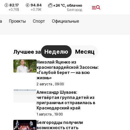
82.17
94.84
+
24
°С,
облачно
+0.76
$
+0.78
€
Белгород
а
Проекты
Спорт
Официальные
Неделю
Месяц
Лучшее за
Николай Яценко из
красногвардейской Засосны:
«Голубой берет — на всю
жизнь»
2 августа , 09:00
Александр Шуваев:
четвёртая группа детей из
приграничья отправилась в
Краснодарский край
1 августа , 19:00
Белгородцы получили
возможность стать