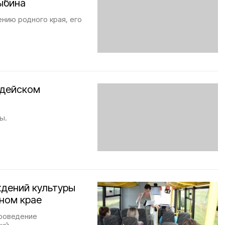
ыбина
ению родного края, его
рдейском
ы.
ждений культуры
ном крае
роведение