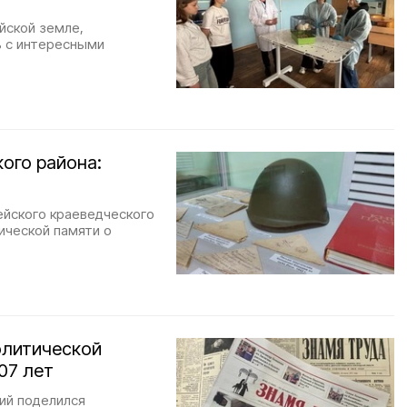
йской земле,
ь с интересными
кого района:
йского краеведческого
ической памяти о
олитической
07 лет
ий поделился