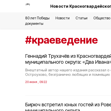
Новости Красногвардейског
80 лет Победы
Новости
Статьи
Общество
документы
#
краеведение
Геннадий Трухачёв из Красногварде
муниципального округа: «Два Ивана
Внештатный автор нашего издания рассказал о 
Остроухово, безгранично любящих и помнящих
20 июня , 09:22
Бирюч встретил юных гостей из Ров
муниципального округа