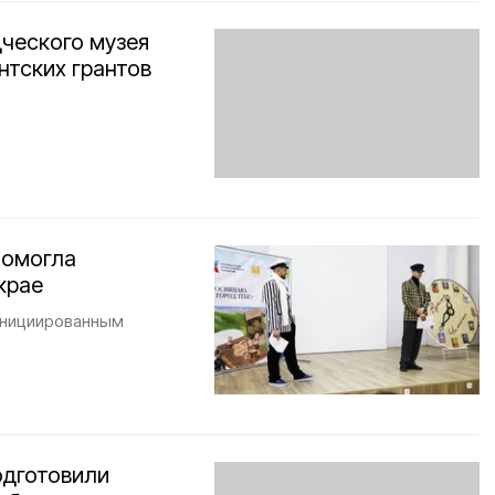
ческого музея
нтских грантов
помогла
крае
инициированным
одготовили