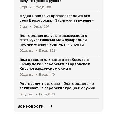
силу – в нужное русло»
Культура
6 а
Спорт
Сегодня, 09:00
Леонид Евт
Лидия Попова из красногвардейского
красногвар
села Верхососна: «Заслужил уважение»
«Красивая, 
Спорт
Вчера, 13:07
Общество
6 
Белгородцы получили возможность
Александр 
стать участниками Международной
с военкоро
премии уличной культуры и спорта
Общество
6 
Общество
Вчера, 12:52
Лидия Попо
Благотворительная акция «Вместе в
села Верхос
школу детей соберём!» стартовала в
жителей»
Красногвардейском округе
Общество
6 
Общество
Вчера, 11:40
Президент 
Росгвардия призывает белгородцев не
доклад Але
затягивать с перерегистрацией оружия
посту врио
Общество
Вчера, 09:19
Общество
5 
Все новости