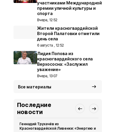
участниками Международной
премии уличной культуры и
спорта
Вчера, 12:52
Жители красногвардейской
Второй Палатовки отметили
день села
6 августа , 12:52
Лидия Попова из
красногвардейского села
Верхососна: «Заслужил
уважение»
Вчера, 13:07
Все материалы
Последние
новости
Геннадий Трухачёв из
Жители кра
Красногвардейской Ливенки: «Энергию и
Палатовки 