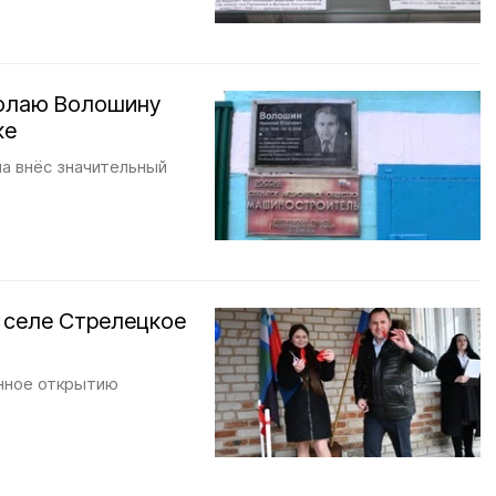
олаю Волошину
ке
а внёс значительный
в селе Стрелецкое
нное открытию