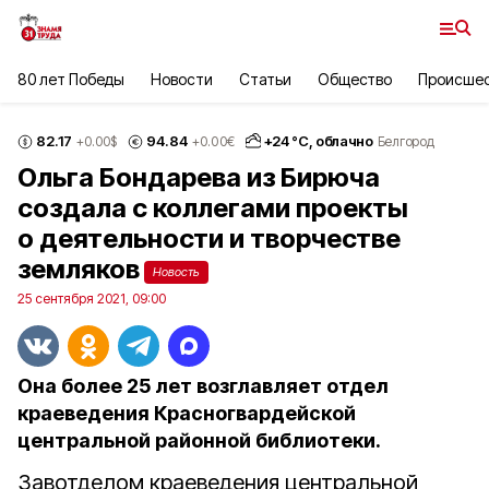
80 лет Победы
Новости
Статьи
Общество
Происше
82.17
94.84
+
24
°С,
облачно
+0.00
$
+0.00
€
Белгород
Ольга Бондарева из Бирюча
создала с коллегами проекты
о деятельности и творчестве
земляков
Новость
25 сентября 2021, 09:00
Она более 25 лет возглавляет отдел
краеведения Красногвардейской
центральной районной библиотеки.
Завотделом краеведения центральной