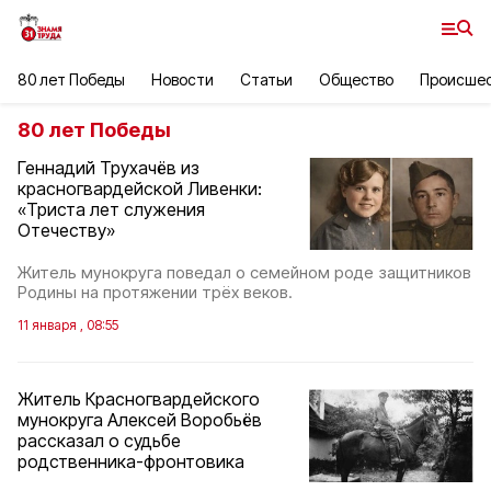
80 лет Победы
Новости
Статьи
Общество
Происше
80 лет Победы
Геннадий Трухачёв из
красногвардейской Ливенки:
«Триста лет служения
Отечеству»
Житель мунокруга поведал о семейном роде защитников
Родины на протяжении трёх веков.
11 января , 08:55
Житель Красногвардейского
мунокруга Алексей Воробьёв
рассказал о судьбе
родственника-фронтовика