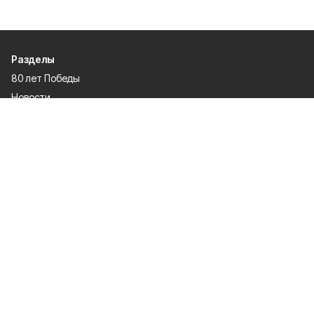
Разделы
80 лет Победы
Новости
Статьи
Общество
Происшествия
Культура
Газета
Политика
Экономика
Проекты
Спорт
Официальные документы