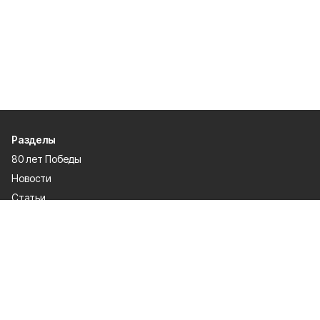
Разделы
80 лет Победы
Новости
Статьи
Общество
Происшествия
Культура
Газета
Политика
Экономика