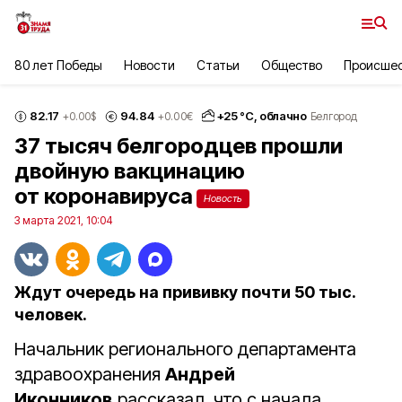
80 лет Победы
Новости
Статьи
Общество
Происше
82.17
94.84
+
25
°С,
облачно
+0.00
$
+0.00
€
Белгород
37 тысяч белгородцев прошли
двойную вакцинацию
от коронавируса
Новость
3 марта 2021, 10:04
Ждут очередь на прививку почти 50 тыс.
человек.
Начальник регионального департамента
здравоохранения
Андрей
Иконников
рассказал, что с начала