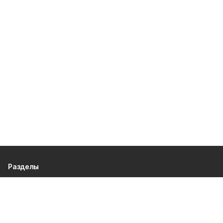
Разделы
80 лет Победы
Новости
Статьи
Общество