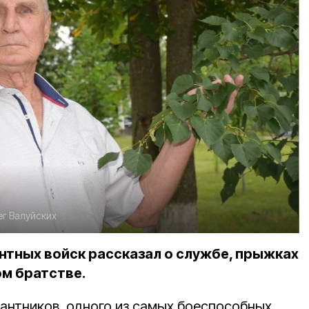
г Валуйских
тных войск рассказал о службе, прыжках
м братстве.
сантников, одного из самых боеспособных