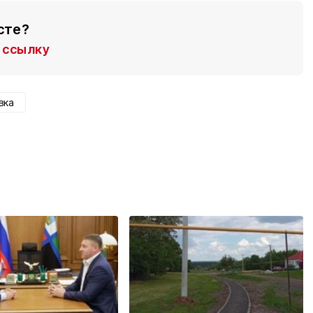
сте?
ссылку
вка