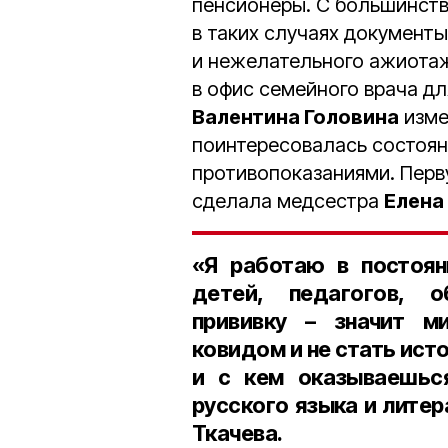
пенсионеры. С большинств
в таких случаях документы
и нежелательного ажиотаж
в офис семейного врача д
Валентина Головина
изме
поинтересовалась состоя
противопоказаниями. Пер
сделала медсестра
Елена
«Я работаю в постоян
детей, педагогов, 
прививку – значит м
ковидом и не стать ист
и с кем оказываешьс
русского языка и лите
Ткачева
.