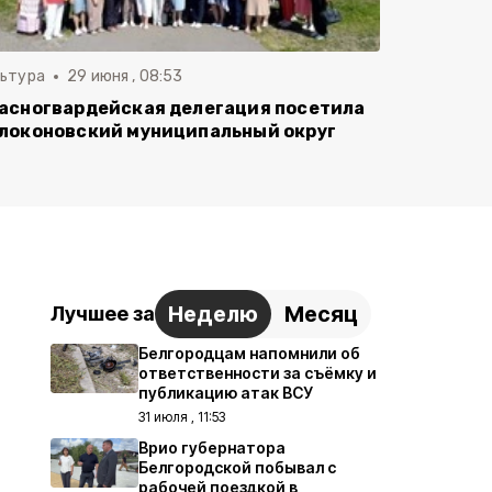
льтура
29 июня , 08:53
асногвардейская делегация посетила
локоновский муниципальный округ
Неделю
Месяц
Лучшее за
Белгородцам напомнили об
ответственности за съёмку и
публикацию атак ВСУ
31 июля , 11:53
Врио губернатора
Белгородской побывал с
рабочей поездкой в