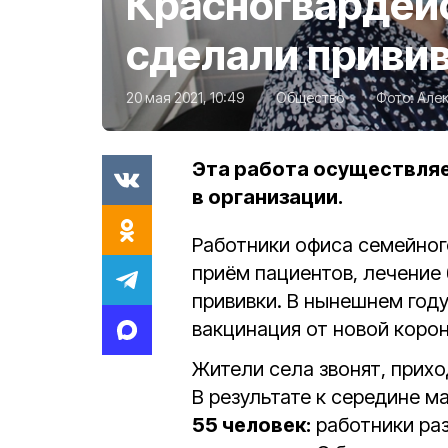
Красногвардейс
сделали привив
20 мая 2021, 10:49
Общество
Фото:
Алек
Эта работа осуществляе
в организации.
Работники офиса семейног
приём пациентов, лечение
прививки. В нынешнем год
вакцинация от новой коро
Жители села звонят, прихо
В результате к середине 
55 человек:
работники ра