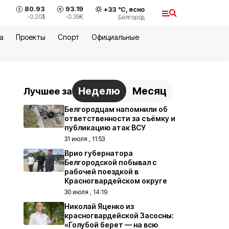
80.93
93.19
+
33
°С,
ясно
-0.20
$
-0.39
€
Белгород
а
Проекты
Спорт
Официальные
Неделю
Месяц
Лучшее за
Белгородцам напомнили об
ответственности за съёмку и
публикацию атак ВСУ
31 июля , 11:53
Врио губернатора
Белгородской побывал с
рабочей поездкой в
Красногвардейском округе
30 июля , 14:19
Николай Яценко из
красногвардейской Засосны:
«Голубой берет — на всю