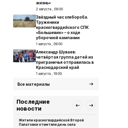
жизнь»
2 августа , 09:00
Звёздный час хлебороба.
Труженики
красногвардейского СПК
«Большевик» – о ходе
уборочной кампании
1 августа , 09:00
Александр Шуваев:
четвёртая группа детей из
приграничья отправилась в
Краснодарский край
1 августа , 19:00
Все материалы
Последние
новости
Жители красногвардейской Второй
Александр 
Палатовки отметили день села
Путину о те