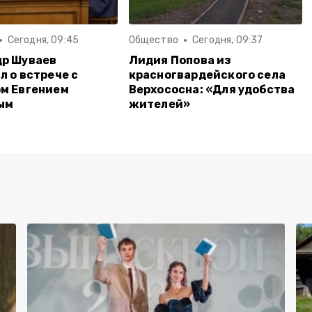
Сегодня, 09:45
Общество
Сегодня, 09:37
др Шуваев
Лидия Попова из
л о встрече с
красногвардейского села
м Евгением
Верхососна: «Для удобства
ым
жителей»