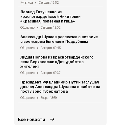
Культура
Сегодня, 12:52
Общество
Вч
Леонид Евтушенко из
Александр Ш
красногвардейской Никитовки:
Краснодарс
«Красивая, полезная птица»
группа дет
Общество
Сегодня, 12:02
Общество
Вч
Александр Шуваев рассказал о встрече
10 спортсме
с военкором Евгением Поддубным
занесли на 
Бирюче
Общество
Сегодня, 09:45
Спорт
Вчера,
Лидия Попова из красногвардейского
села Верхососна: «Для удобства
Белгородск
жителей»
362 медали
начала 2026
Общество
Сегодня, 09:37
Общество
Вч
Президент РФ Владимир Путин заслушал
доклад Александра Шуваева о работе на
Опрос обще
посту врио губернатора
деятельнос
Красногвар
Общество
Вчера, 18:59
округе
Общество
Вч
Все новости