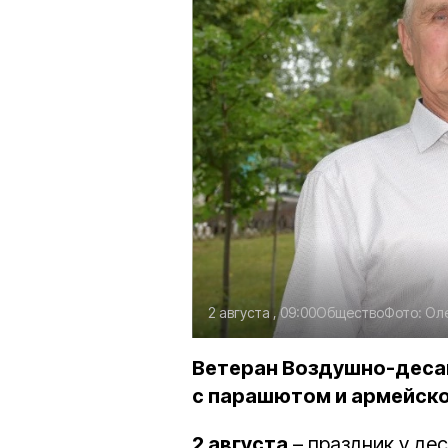
2 августа , 09:00
Общество
Фото:
Оле
Ветеран Воздушно-десан
с парашютом и армейско
2 августа
– праздник у де