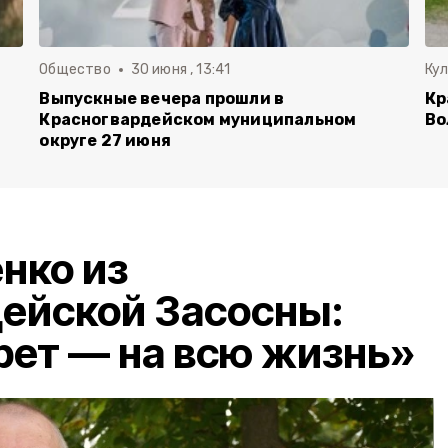
Общество
30 июня , 13:41
Ку
Выпускные вечера прошли в
Кр
Красногвардейском муниципальном
Во
округе 27 июня
нко из
ейской Засосны:
рет — на всю жизнь»