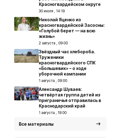
Красногвардейском округе
30 июля , 14:19
Николай Яценко из
красногвардейской Засосны:
«Голубой берет — на всю
жизнь»
2 августа , 09:00
Звёздный час хлебороба.
Труженики
красногвардейского СПК
«Большевик» – о ходе
уборочной кампании
1 августа , 09:00
Александр Шуваев:
четвёртая группа детей из
приграничья отправилась в
Краснодарский край
1 августа , 19:00
Все материалы