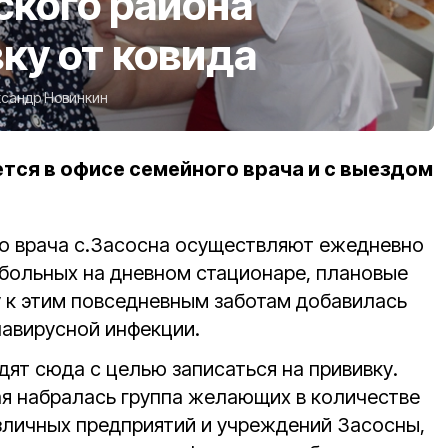
кого района
ку от ковида
сандр Новинкин
тся в офисе семейного врача и с выездом
о врача с.Засосна осуществляют ежедневно
 больных на дневном стационаре, плановые
у к этим повседневным заботам добавилась
навирусной инфекции.
дят сюда с целью записаться на прививку.
мая набралась группа желающих в количестве
зличных предприятий и учреждений Засосны,