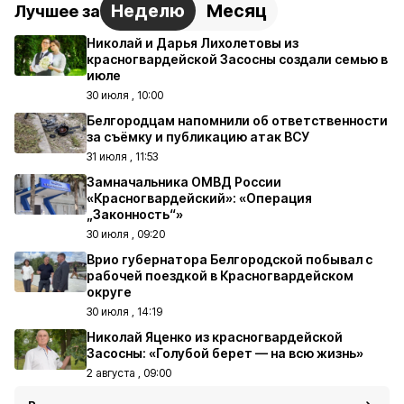
Неделю
Месяц
Лучшее за
Николай и Дарья Лихолетовы из
красногвардейской Засосны создали семью в
июле
30 июля , 10:00
Белгородцам напомнили об ответственности
за съёмку и публикацию атак ВСУ
31 июля , 11:53
Замначальника ОМВД России
«Красногвардейский»: «Операция
„Законность“»
30 июля , 09:20
Врио губернатора Белгородской побывал с
рабочей поездкой в Красногвардейском
округе
30 июля , 14:19
Николай Яценко из красногвардейской
Засосны: «Голубой берет — на всю жизнь»
2 августа , 09:00