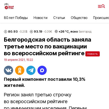
80 лет Победы
Новости
Статьи
Общество
Происше
80.93
93.19
+
26
°С,
ясно
-0.20
$
-0.39
€
Белгород
Белгородская область заняла
третье место по вакцинации
во всероссийском рейтинге
Новость
19 апреля 2021, 15:22
Первый компонент поставили 10,3%
жителей.
Регион занял третью строчку
во всероссийском рейтинге
по иммунизации населения. Первым