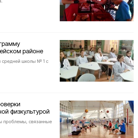
а.
ограмму
дейском районе
 средней школы № 1 с
роверки
ной физкультурой
ы проблемы, связанные