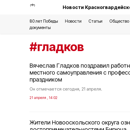
Новости Красногвардейско
80 лет Победы
Новости
Статьи
Общество
документы
#
гладков
Вячеслав Гладков поздравил работн
местного самоуправления с профе
праздником
Он отмечается сегодня, 21 апреля.
21 апреля , 14:02
Жители Новооскольского округа оз
достопримечательностями Бирюча