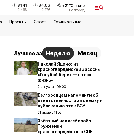
81.41
94.06
+
21
°С,
ясно
+0.48
$
+0.87
€
Белгород
а
Проекты
Спорт
Официальные
Неделю
Месяц
Лучшее за
Николай Яценко из
красногвардейской Засосны:
«Голубой берет — на всю
жизнь»
2 августа , 09:00
Белгородцам напомнили об
ответственности за съёмку и
публикацию атак ВСУ
31 июля , 11:53
Звёздный час хлебороба.
Труженики
красногвардейского СПК