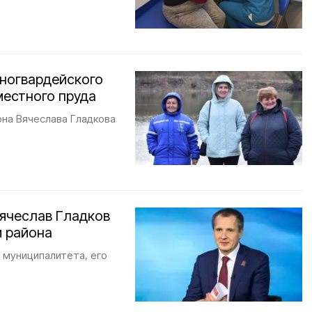
ногвардейского
местного пруда
она Вячеслава Гладкова
Вячеслав Гладков
м района
 муниципалитета, его