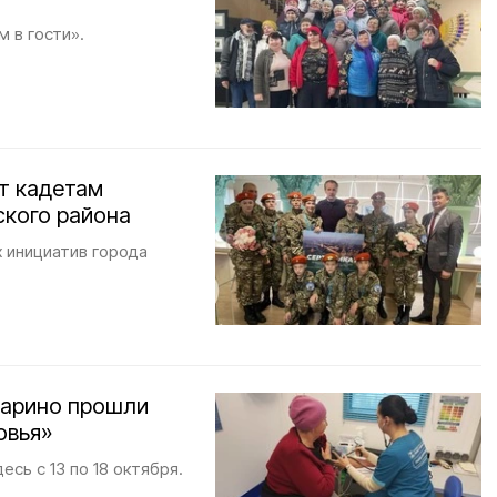
м в гости».
т кадетам
кого района
 инициатив города
марино прошли
овья»
сь с 13 по 18 октября.