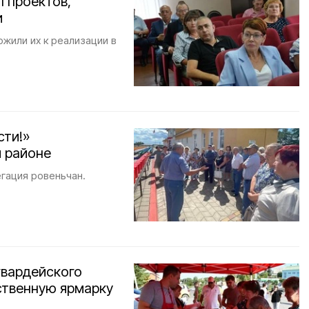
1 проектов,
и
жили их к реализации в
сти!»
 районе
гация ровеньчан.
гвардейского
ственную ярмарку