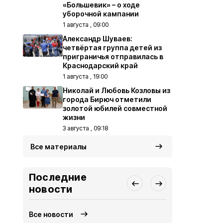
«Большевик» – о ходе
уборочной кампании
1 августа , 09:00
Александр Шуваев:
четвёртая группа детей из
приграничья отправилась в
Краснодарский край
1 августа , 19:00
Николай и Любовь Козловы из
города Бирюч отметили
золотой юбилей совместной
жизни
3 августа , 09:18
Все материалы
Последние
новости
Все новости