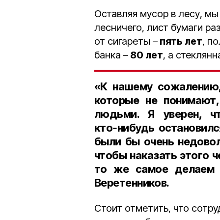
Оставляя мусор в лесу, мы
лесничего, лист бумаги р
от сигареты –
пять лет
, п
банка –
80 лет
, а стеклян
«К нашему сожалению,
которые не понимают,
людьми. Я уверен, ч
кто‑нибудь остановилс
были бы очень недово
чтобы наказать этого ч
то же самое делаем з
Веретенников.
Стоит отметить, что сотр