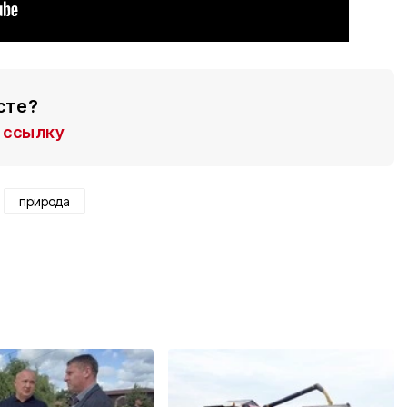
сте?
ссылку
природа