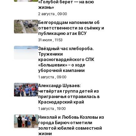
«Голубой берет — на всю
жизнь»
2 августа , 09:00
Белгородцам напомнили об
ответственности за съёмку и
публикацию атак ВСУ
31 июля , 11:53
Звёздный час хлебороба.
Труженики
красногвардейского СПК
«Большевик» – о ходе
уборочной кампании
1 августа , 09:00
Александр Шуваев:
четвёртая группа детей из
приграничья отправилась в
Краснодарский край
1 августа , 19:00
Николай и Любовь Козловы из
города Бирюч отметили
золотой юбилей совместной
жизни