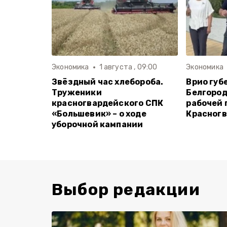
Экономика
1 августа , 09:00
Экономика
Звёздный час хлебороба.
Врио губ
Труженики
Белгород
красногвардейского СПК
рабочей 
«Большевик» – о ходе
Красногв
уборочной кампании
Выбор редакции