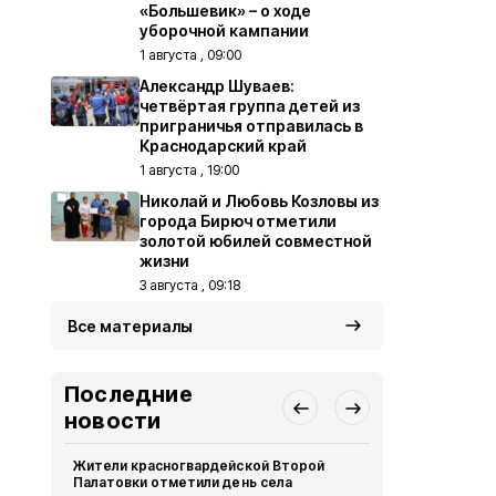
«Большевик» – о ходе
уборочной кампании
1 августа , 09:00
Александр Шуваев:
четвёртая группа детей из
приграничья отправилась в
Краснодарский край
1 августа , 19:00
Николай и Любовь Козловы из
города Бирюч отметили
золотой юбилей совместной
жизни
3 августа , 09:18
Все материалы
Последние
новости
Жители красногвардейской Второй
Александр 
Палатовки отметили день села
Путину о те