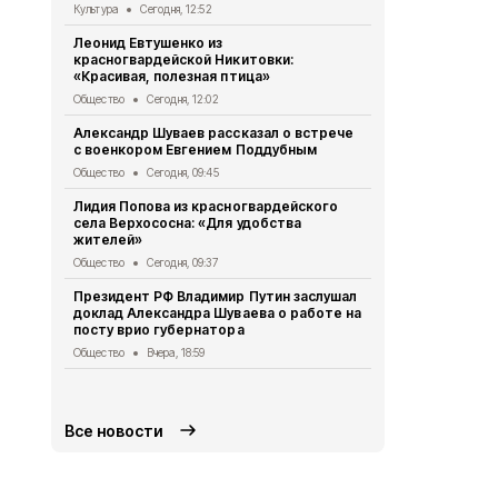
Культура
Сегодня, 12:52
Общество
Вч
Леонид Евтушенко из
Александр Ш
красногвардейской Никитовки:
Краснодарс
«Красивая, полезная птица»
группа дет
Общество
Сегодня, 12:02
Общество
Вч
Александр Шуваев рассказал о встрече
10 спортсме
с военкором Евгением Поддубным
занесли на 
Бирюче
Общество
Сегодня, 09:45
Спорт
Вчера,
Лидия Попова из красногвардейского
села Верхососна: «Для удобства
Белгородск
жителей»
362 медали
начала 2026
Общество
Сегодня, 09:37
Общество
Вч
Президент РФ Владимир Путин заслушал
доклад Александра Шуваева о работе на
Опрос обще
посту врио губернатора
деятельнос
Красногвар
Общество
Вчера, 18:59
округе
Общество
Вч
Все новости