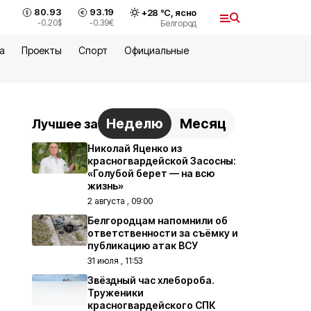
80.93
93.19
+
28
°С,
ясно
-0.20
$
-0.39
€
Белгород
а
Проекты
Спорт
Официальные
Неделю
Месяц
Лучшее за
Николай Яценко из
красногвардейской Засосны:
«Голубой берет — на всю
жизнь»
2 августа , 09:00
Белгородцам напомнили об
ответственности за съёмку и
публикацию атак ВСУ
31 июля , 11:53
Звёздный час хлебороба.
Труженики
красногвардейского СПК