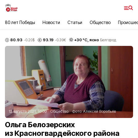
80 лет Победы
Новости
Статьи
Общество
Происше
80.93
93.19
+
30
°С,
ясно
-0.20
$
-0.39
€
Белгород
12 августа 2021, 10:00
Общество
Фото:
Алексей Воробьёв
Ольга Белозерских
из Красногвардейского района