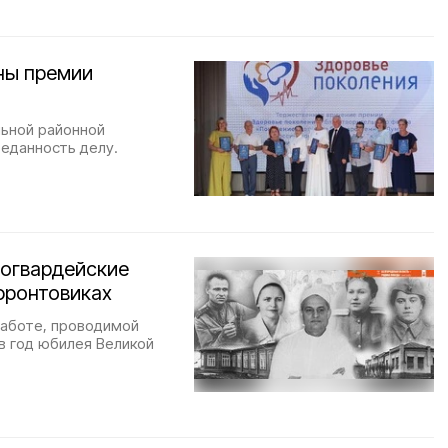
ны премии
льной районной
реданность делу.
ногвардейские
фронтовиках
работе, проводимой
в год юбилея Великой