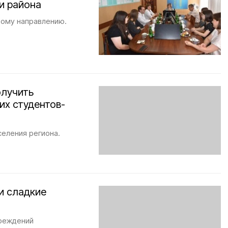
и района
вому направлению.
олучить
их студентов-
селения региона.
и сладкие
чреждений