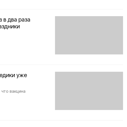
 в два раза
аздники
медики уже
 что вакцина