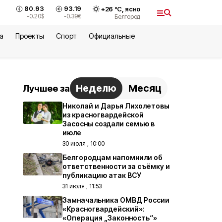
80.93
93.19
+
26
°С,
ясно
-0.20
$
-0.39
€
Белгород
а
Проекты
Спорт
Официальные
Неделю
Месяц
Лучшее за
Николай и Дарья Лихолетовы
из красногвардейской
Засосны создали семью в
июле
30 июля , 10:00
Белгородцам напомнили об
ответственности за съёмку и
публикацию атак ВСУ
31 июля , 11:53
Замначальника ОМВД России
«Красногвардейский»:
«Операция „Законность“»