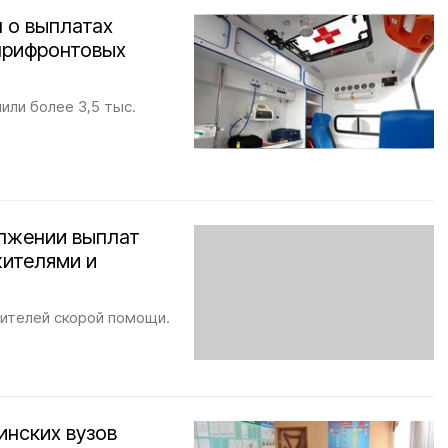
 о выплатах
 прифронтовых
или более 3,5 тыс.
лжении выплат
ителями и
дителей скорой помощи.
инских вузов