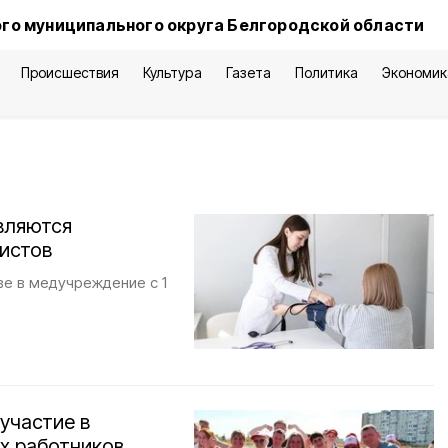
го муниципального округа Белгородской области
Происшествия
Культура
Газета
Политика
Экономик
вляются
истов
ве в медучреждение с 1
участие в
х работников