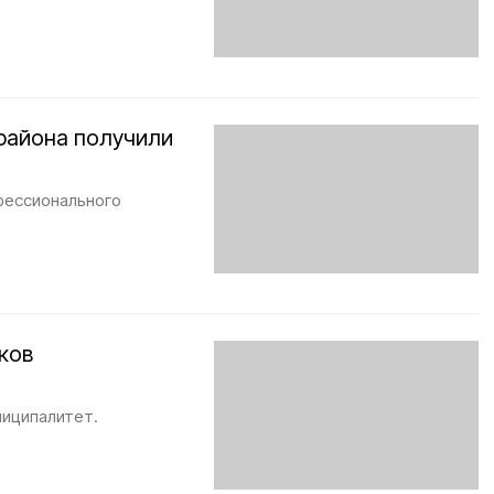
района получили
фессионального
ков
ниципалитет.