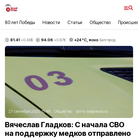
80 лет Победы
Новости
Статьи
Общество
Происше
81.41
94.06
+
24
°С,
ясно
+0.48
$
+0.87
€
Белгород
27 сентября 2025, 15:46
Общество
Фото:
belpressa.ru
Вячеслав Гладков: С начала СВО
на поддержку медков отправлено