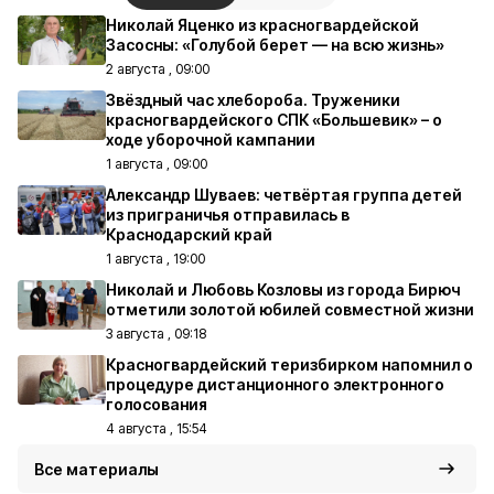
Николай Яценко из красногвардейской
Засосны: «Голубой берет — на всю жизнь»
2 августа , 09:00
Звёздный час хлебороба. Труженики
красногвардейского СПК «Большевик» – о
ходе уборочной кампании
1 августа , 09:00
Александр Шуваев: четвёртая группа детей
из приграничья отправилась в
Краснодарский край
1 августа , 19:00
Николай и Любовь Козловы из города Бирюч
отметили золотой юбилей совместной жизни
3 августа , 09:18
Красногвардейский теризбирком напомнил о
процедуре дистанционного электронного
голосования
4 августа , 15:54
Все материалы