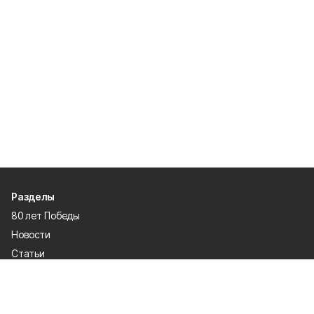
Разделы
80 лет Победы
Новости
Статьи
Общество
Происшествия
Культура