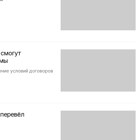
 смогут
ймы
ение условий договоров
 перевёл