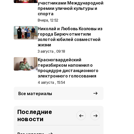
участниками Международной
премии уличной культуры и
спорта
Вчера, 12:52
Николай и Любовь Козловы из
города Бирюч отметили
золотой юбилей совместной
жизни
3 августа , 09:18
Красногвардейский
теризбирком напомнил о
процедуре дистанционного
электронного голосования
4 августа , 15:54
Все материалы
Последние
новости