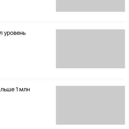
л уровень
льше 1 млн