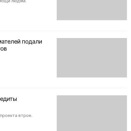
омощи людям.
мателей подали
тов
редиты
проекта втрое.