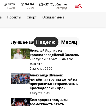
82.17
94.84
+
27
°С,
облачно
+0.76
$
+0.78
€
Белгород
а
Проекты
Спорт
Официальные
Неделю
Месяц
Лучшее за
Николай Яценко из
красногвардейской Засосны:
«Голубой берет — на всю
жизнь»
2 августа , 09:00
Александр Шуваев:
четвёртая группа детей из
приграничья отправилась в
Краснодарский край
1 августа , 19:00
Белгородцы получили
возможность стать