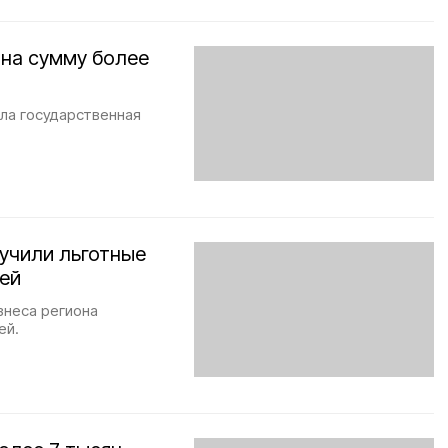
 на сумму более
ла государственная
учили льготные
лей
знеса региона
ей.