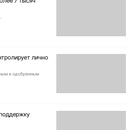
олее 7 тысяч
.
нтролирует лично
нным и одобренным
 поддержку