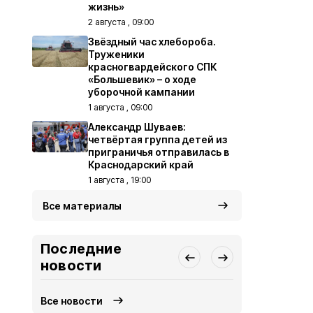
жизнь»
2 августа , 09:00
Звёздный час хлебороба.
Труженики
красногвардейского СПК
«Большевик» – о ходе
уборочной кампании
1 августа , 09:00
Александр Шуваев:
четвёртая группа детей из
приграничья отправилась в
Краснодарский край
1 августа , 19:00
Все материалы
Последние
новости
Все новости