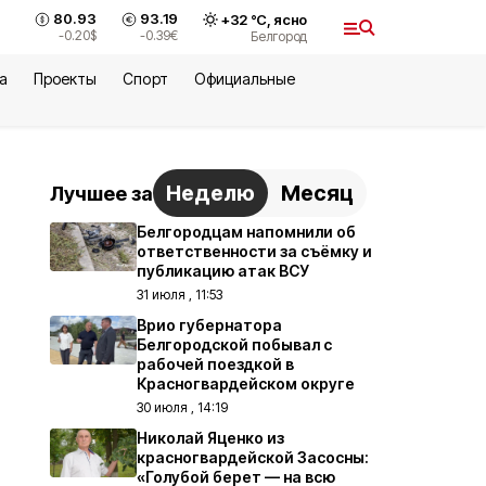
80.93
93.19
+
32
°С,
ясно
-0.20
$
-0.39
€
Белгород
а
Проекты
Спорт
Официальные
Неделю
Месяц
Лучшее за
Белгородцам напомнили об
ответственности за съёмку и
публикацию атак ВСУ
31 июля , 11:53
Врио губернатора
Белгородской побывал с
рабочей поездкой в
Красногвардейском округе
30 июля , 14:19
Николай Яценко из
красногвардейской Засосны:
«Голубой берет — на всю