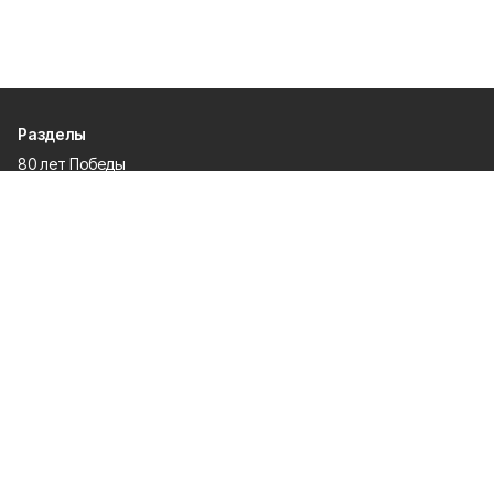
Разделы
80 лет Победы
Новости
Статьи
Общество
Происшествия
Культура
Газета
Политика
Экономика
Проекты
Спорт
Официальные документы