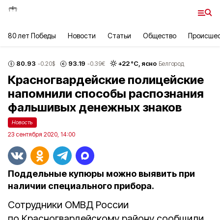
80 лет Победы
Новости
Статьи
Общество
Происше
80.93
93.19
+
22
°С,
ясно
-0.20
$
-0.39
€
Белгород
Красногвардейские полицейские
напомнили способы распознания
фальшивых денежных знаков
Новость
23 сентября 2020, 14:00
Поддельные купюры можно выявить при
наличии специального прибора.
Сотрудники ОМВД России
по Красногвардейскому району сообщили