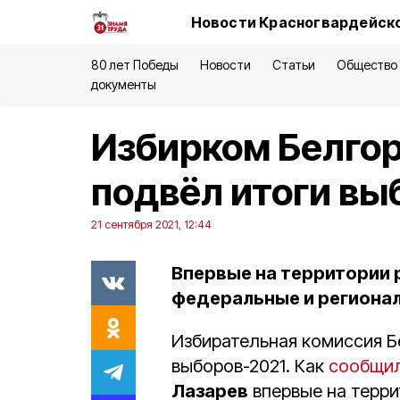
Новости Красногвардейско
80 лет Победы
Новости
Статьи
Общество
документы
Избирком Белго
подвёл итоги вы
21 сентября 2021, 12:44
Впервые на территории
федеральные и региона
Избирательная комиссия Б
выборов-2021. Как
сообщи
Лазарев
впервые на терр