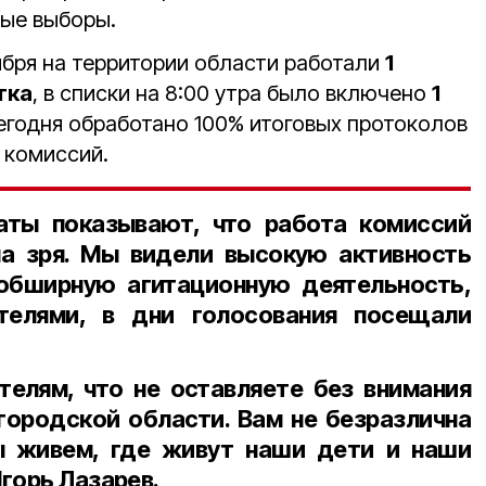
ные выборы.
нтября на территории области работали
1
тка
, в списки на 8:00 утра было включено
1
сегодня обработано 100% итоговых протоколов
 комиссий.
аты показывают, что работа комиссий
ла зря. Мы видели высокую активность
 обширную агитационную деятельность,
телями, в дни голосования посещали
елям, что не оставляете без внимания
городской области. Вам не безразлична
ы живем, где живут наши дети и наши
горь Лазарев.