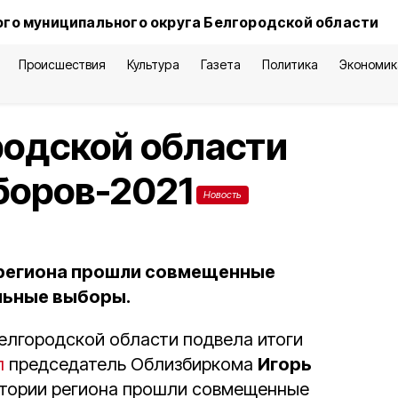
го муниципального округа Белгородской области
Происшествия
Культура
Газета
Политика
Экономик
родской области
боров-2021
Новость
 региона прошли совмещенные
льные выборы.
елгородской области подвела итоги
л
председатель Облизбиркома
Игорь
итории региона прошли совмещенные