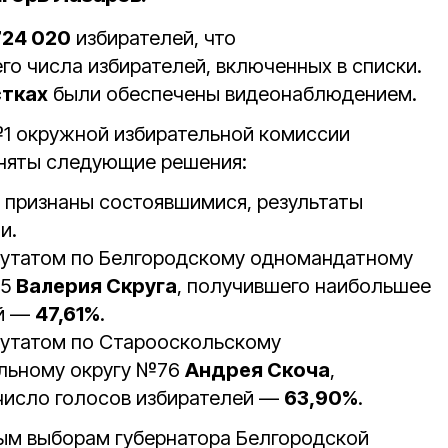
724 020
избирателей, что
го числа избирателей, включенных в списки.
стках
были обеспечены видеонаблюдением.
1 окружной избирательной комиссии
иняты следующие решения:
 признаны состоявшимися, результаты
и.
путатом по Белгородскому одномандатному
75
Валерия Скруга
, получившего наибольшее
ей —
47,61%
.
путатом по Старооскольскому
льному округу №76
Андрея Скоча
,
число голосов избирателей —
63,90%
.
ым выборам губернатора Белгородской