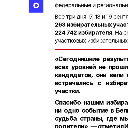
федеральные и региональ
Все три дня 17, 18 и 19 се
263
избирательных учас
224 742
избирателя
. На 
участковых избирательных
«Сегодняшние результ
всех уровней не прош
кандидатов, они вели
встречались с избира
участки.
Спасибо нашим избират
ни одно событие в Бел
судьба страны, где м
родители», — отметил И