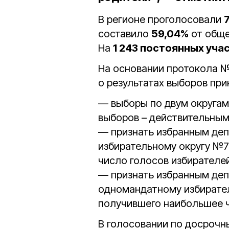
В регионе проголосовали
составило
59,04%
от обще
На
1 243 постоянных уча
На основании протокола №
о результатах выборов пр
— выборы по двум округам
выборов – действительным
— признать избранным де
избирательному округу №
число голосов избирател
— признать избранным де
одномандатному избирате
получившего наибольшее 
В голосовании по досрочн