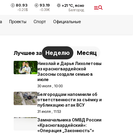
80.93
93.19
+
21
°С,
ясно
-0.20
$
-0.39
€
Белгород
а
Проекты
Спорт
Официальные
Неделю
Месяц
Лучшее за
Николай и Дарья Лихолетовы
из красногвардейской
Засосны создали семью в
июле
30 июля , 10:00
Белгородцам напомнили об
ответственности за съёмку и
публикацию атак ВСУ
31 июля , 11:53
Замначальника ОМВД России
«Красногвардейский»:
«Операция „Законность“»