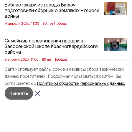
Библиотекари из города Бирюч
подготовили сборник о земляках – героях
войны
4 апреля 2025, 11:00
80 лет Победы
Семейные соревнования прошли в
Засосенской школе Красногвардейского
района
3 апреля 2025, 11:00
80 лет Победы
Cайт использует файлы cookie и сервисы сбора технических
данных посетителей.
«Штаб Победы» начал работу в
Продолжая пользоваться сайтом, Вы
досуговом зале «Фрегат» города Бирюч
соглашаетесь с
Политикой обработки персональных данных.
3 апреля 2025, 10:00
80 лет Победы
Принять
Произведение о войне обсудили в
библиотеке красногвардейского села
Новохуторное
3 апреля 2025, 09:00
80 лет Победы