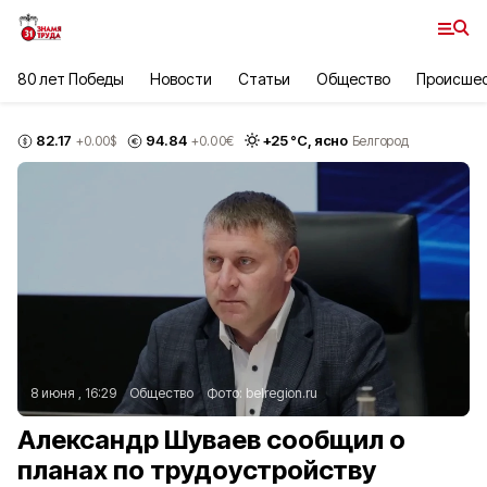
80 лет Победы
Новости
Статьи
Общество
Происше
82.17
94.84
+
25
°С,
ясно
+0.00
$
+0.00
€
Белгород
8 июня , 16:29
Общество
Фото:
belregion.ru
Александр Шуваев сообщил о
планах по трудоустройству