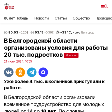
80 лет Победы
Новости
Статьи
Общество
Происше
80.93
93.19
+
33
°С,
ясно
-0.20
$
-0.39
€
Белгород
В Белгородской области
организованы условия для работы
20 тыс. подростков
Новость
21 июня 2024, 10:55
Уже более 4 тыс. школьников приступили к
работе.
В Белгородской области организовали
временное трудоустройство для молодых
людей от
14
до
18 лет
. По словам