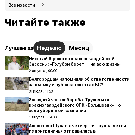
Все новости
Читайте также
Неделю
Месяц
Лучшее за
Николай Яценко из красногвардейской
Засосны: «Голубой берет — на всю жизнь»
2 августа , 09:00
Белгородцам напомнили об ответственности
за съёмку и публикацию атак ВСУ
31 июля , 11:53
Звёздный час хлебороба. Труженики
красногвардейского СПК «Большевик» – о
ходе уборочной кампании
1 августа , 09:00
Александр Шуваев: четвёртая группа детей
из приграничья отправилась в