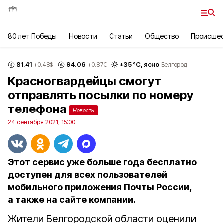
80 лет Победы
Новости
Статьи
Общество
Происше
81.41
94.06
+
35
°С,
ясно
+0.48
$
+0.87
€
Белгород
Красногвардейцы смогут
отправлять посылки по номеру
телефона
Новость
24 сентября 2021, 15:00
Этот сервис уже больше года бесплатно
доступен для всех пользователей
мобильного приложения Почты России,
а также на сайте компании.
Жители Белгородской области оценили