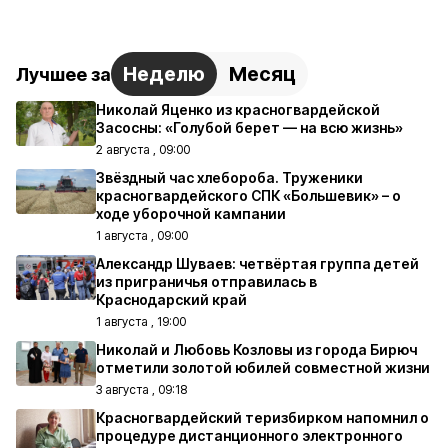
Неделю
Месяц
Лучшее за
Николай Яценко из красногвардейской
Засосны: «Голубой берет — на всю жизнь»
2 августа , 09:00
Звёздный час хлебороба. Труженики
красногвардейского СПК «Большевик» – о
ходе уборочной кампании
1 августа , 09:00
Александр Шуваев: четвёртая группа детей
из приграничья отправилась в
Краснодарский край
1 августа , 19:00
Николай и Любовь Козловы из города Бирюч
отметили золотой юбилей совместной жизни
3 августа , 09:18
Красногвардейский теризбирком напомнил о
процедуре дистанционного электронного