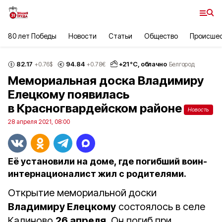
80 лет Победы
Новости
Статьи
Общество
Происше
82.17
94.84
+
21
°С,
облачно
+0.76
$
+0.78
€
Белгород
Мемориальная доска Владимиру
Елецкому появилась
в Красногвардейском районе
Новость
28 апреля 2021, 08:00
Её установили на доме, где погибший воин-
интернационалист жил с родителями.
Открытие мемориальной доски
Владимиру Елецкому
состоялось в селе
Калиново
26 апреля
. Он погиб при