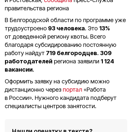
и Ростовская,
сообщила
пресс-служба
правительства региона
В Белгородской области по программе уже
трудоустроено
93 человека
. Это
13%
от доведенной региону квоты. Всего
благодаря субсидированию постоянную
работу найдут
719 белгородцев
.
309
работодателей
региона заявили
1 124
вакансии
.
Оформить заявку на субсидию можно
дистанционно через
портал
«Работа
в России». Нужного кандидата подберут
специалисты центров занятости.
Нашли опечатку в тексте?