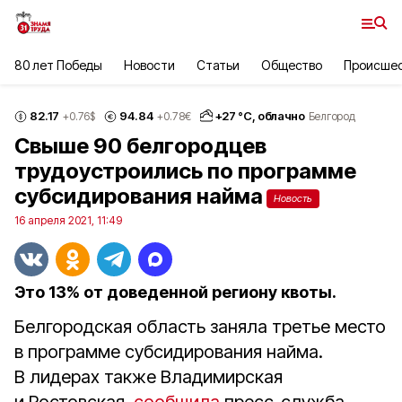
80 лет Победы
Новости
Статьи
Общество
Происше
82.17
94.84
+
27
°С,
облачно
+0.76
$
+0.78
€
Белгород
Свыше 90 белгородцев
трудоустроились по программе
субсидирования найма
Новость
16 апреля 2021, 11:49
Это 13% от доведенной региону квоты.
Белгородская область заняла третье место
в программе субсидирования найма.
В лидерах также Владимирская