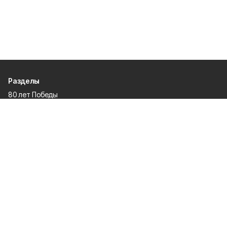
Разделы
80 лет Победы
Новости
Статьи
Общество
Происшествия
Культура
Газета
Политика
Экономика
Проекты