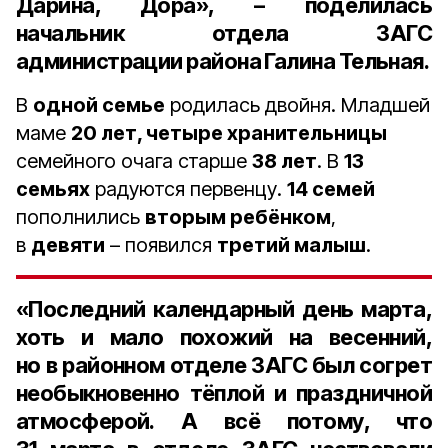
Дарина, Дора
», – поделилась
начальник отдела ЗАГС
администрации района Галина Тельная
.
В
одной семье
родилась двойня. Младшей
маме
20 лет, четыре хранительницы
семейного очага старше
38 лет
. В
13
семьях
радуются первенцу.
14 семей
пополнились
вторым ребёнком
,
в
девяти
– появился
третий малыш
.
«Последний календарный день марта,
хоть и мало похожий на весенний,
но в районном отделе ЗАГС был согрет
необыкновенно тёплой и праздничной
атмосферой. А всё потому, что