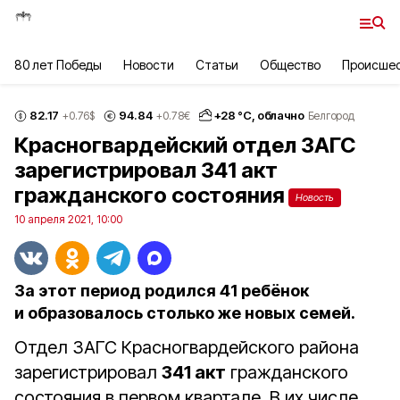
80 лет Победы
Новости
Статьи
Общество
Происше
82.17
94.84
+
28
°С,
облачно
+0.76
$
+0.78
€
Белгород
Красногвардейский отдел ЗАГС
зарегистрировал 341 акт
гражданского состояния
Новость
10 апреля 2021, 10:00
За этот период родился 41 ребёнок
и образовалось столько же новых семей.
Отдел ЗАГС Красногвардейского района
зарегистрировал
341 акт
гражданского
состояния в первом квартале. В их числе