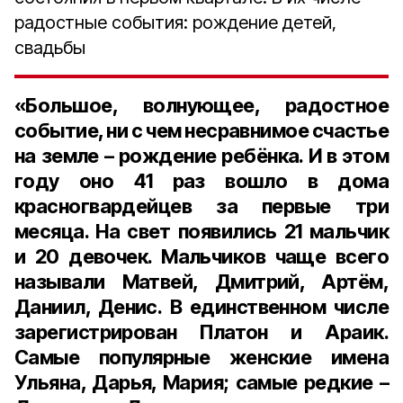
радостные события: рождение детей,
свадьбы
«Большое, волнующее, радостное
событие, ни с чем несравнимое счастье
на земле – рождение ребёнка. И в этом
году оно
41 раз
вошло в дома
красногвардейцев за первые три
месяца. На свет появились
21 мальчик
и
20 девочек
. Мальчиков чаще всего
называли
Матвей, Дмитрий, Артём,
Даниил, Денис.
В единственном числе
зарегистрирован
Платон
и
Араик
.
Самые популярные женские имена
Ульяна, Дарья, Мария
; самые редкие –