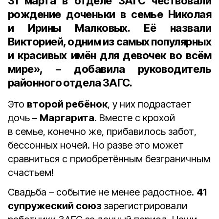
31 марта
в отделе ЗАГС чествовали
рождение доченьки в семье
Николая
и
Ирины Малковых
. Её назвали
Викторией, одним из самых популярных
и красивых имён для девочек во всём
мире», – добавила руководитель
районного отдела ЗАГС.
Это
второй ребёнок
, у них подрастает
дочь –
Маргарита
. Вместе с крохой
в семье, конечно же, прибавилось забот,
бессонных ночей. Но разве это может
сравниться с приобретённым безграничным
счастьем!
Свадьба – событие не менее радостное.
41
супружеский союз
зарегистрировали