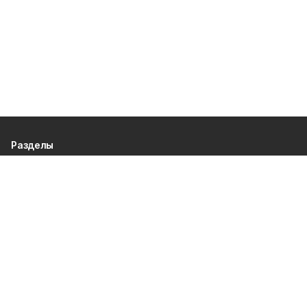
Разделы
80 лет Победы
Новости
Статьи
Общество
Происшествия
Культура
Газета
Политика