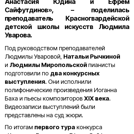
Анастасия Юдина
и
Ефрем
Сайфутдинов
», – поделилась
преподаватель Красногвардейской
детской школы искусств Людмила
Уварова.
Под руководством преподавателей
Людмилы Уваровой,
Натальи Рычкиной
и
Людмилы Миропольской
пианисты
подготовили по
два конкурсных
выступления.
Они исполнили
полифонические произведения Иоганна
Баха и пьесы композиторов
XIX века
.
Видеозаписи выступлений были
представлены на суд жюри.
По итогам
первого тура
конкурса