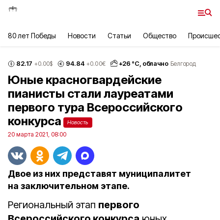
80 лет Победы
Новости
Статьи
Общество
Происше
82.17
94.84
+
26
°С,
облачно
+0.00
$
+0.00
€
Белгород
Юные красногвардейские
пианисты стали лауреатами
первого тура Всероссийского
конкурса
Новость
20 марта 2021, 08:00
Двое из них представят муниципалитет
на заключительном этапе.
Региональный этап
первого
Всероссийского конкурса
юных