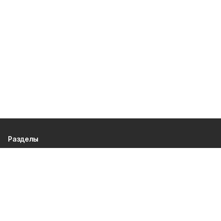
Разделы
80 лет Победы
Новости
Статьи
Общество
Происшествия
Культура