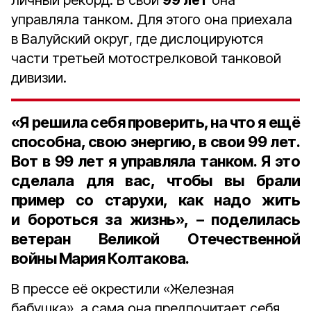
личный рекорд. В свои
99 лет
она
управляла танком. Для этого она приехала
в Валуйский округ, где дислоцируются
части третьей мотострелковой танковой
дивизии.
«Я решила себя проверить, на что я ещё
способна, свою энергию, в свои 99 лет.
Вот в 99 лет я управляла танком. Я это
сделала для вас, чтобы вы брали
пример со старухи, как надо жить
и бороться за жизнь», – поделилась
ветеран Великой Отечественной
войны Мария Колтакова.
В прессе её окрестили «Железная
бабушка», а сама она предпочитает себя