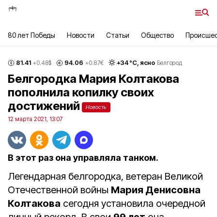
80 лет Победы
Новости
Статьи
Общество
Происше
81.41
94.06
+
34
°С,
ясно
+0.48
$
+0.87
€
Белгород
Белгородка Мария Колтакова
пополнила копилку своих
достижений
Новость
12 марта 2021, 13:07
В этот раз она управляла танком.
Легендарная белгородка, ветеран Великой
Отечественной войны
Мария Денисовна
Колтакова
сегодня установила очередной