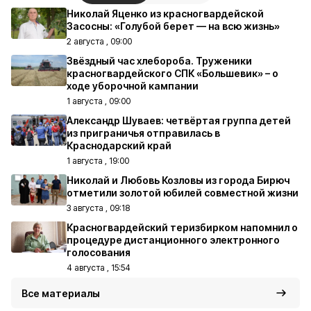
Николай Яценко из красногвардейской
Засосны: «Голубой берет — на всю жизнь»
2 августа , 09:00
Звёздный час хлебороба. Труженики
красногвардейского СПК «Большевик» – о
ходе уборочной кампании
1 августа , 09:00
Александр Шуваев: четвёртая группа детей
из приграничья отправилась в
Краснодарский край
1 августа , 19:00
Николай и Любовь Козловы из города Бирюч
отметили золотой юбилей совместной жизни
3 августа , 09:18
Красногвардейский теризбирком напомнил о
процедуре дистанционного электронного
голосования
4 августа , 15:54
Все материалы