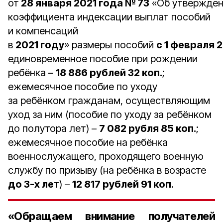
от
28 января 2021 года № 73
«Об утвержде
коэффициента индексации выплат пособий
и компенсаций
в
2021 году
» размеры пособий
с 1 февраля
2
единовременное пособие при рождении
ребёнка –
18 886 рублей 32 коп.
;
ежемесячное пособие по уходу
за ребёнком гражданам, осуществляющим
уход за ним (пособие по уходу за ребёнком
до полутора лет) –
7 082 рубля 85 коп.
;
ежемесячное пособие на ребёнка
военнослужащего, проходящего военную
службу по призыву (на ребёнка в возрасте
до 3-х ле
т) –
12 817 рублей 91 коп
.
«Обращаем внимание получателей