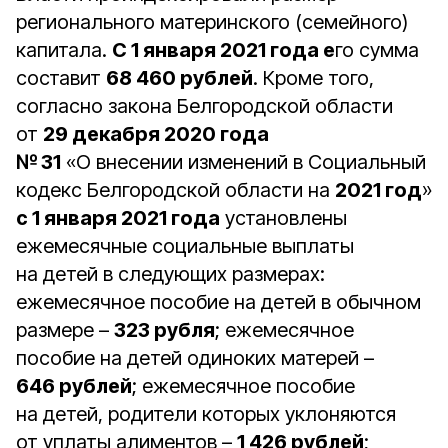
регионального материнского (семейного)
капитала.
С 1 января 2021 года е
го сумма
составит
68 460 рублей
. Кроме того,
согласно закона Белгородской области
от
29 декабря 2020 года
№ 31
«О внесении изменений в Социальный
кодекс Белгородской области на
2021 год
»
с 1 января 2021 года
установлены
ежемесячные социальные выплаты
на детей в следующих размерах:
ежемесячное пособие на детей в обычном
размере –
323 рубля
; ежемесячное
пособие на детей одиноких матерей –
646 рублей
; ежемесячное пособие
на детей, родители которых уклоняются
от уплаты алиментов –
1 426 рублей
;