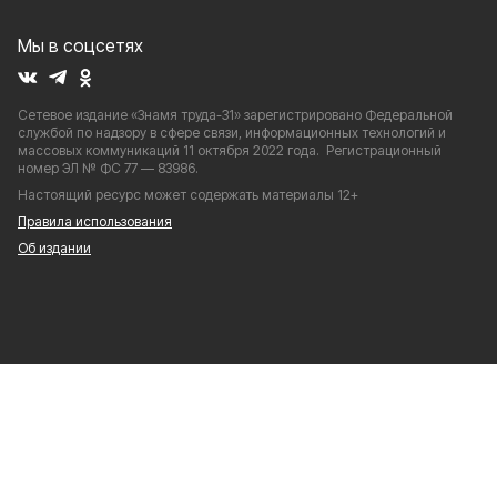
Мы в соцсетях
Сетевое издание «Знамя труда-31» зарегистрировано Федеральной
службой по надзору в сфере связи, информационных технологий и
массовых коммуникаций 11 октября 2022 года. Регистрационный
номер ЭЛ № ФС 77 — 83986.
Настоящий ресурс может содержать материалы 12+
Правила использования
Об издании