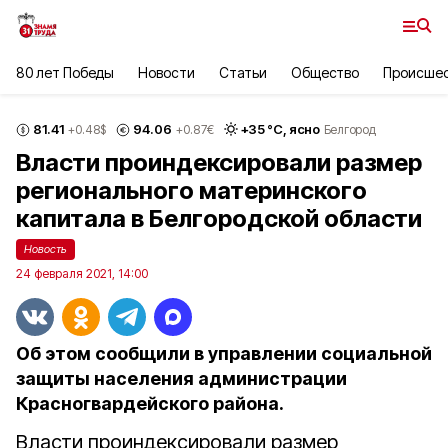
80 лет Победы
Новости
Статьи
Общество
Происше
81.41
94.06
+
35
°С,
ясно
+0.48
$
+0.87
€
Белгород
Власти проиндексировали размер
регионального материнского
капитала в Белгородской области
Новость
24 февраля 2021, 14:00
Об этом сообщили в управлении социальной
защиты населения администрации
Красногвардейского района.
Власти проиндексировали размер