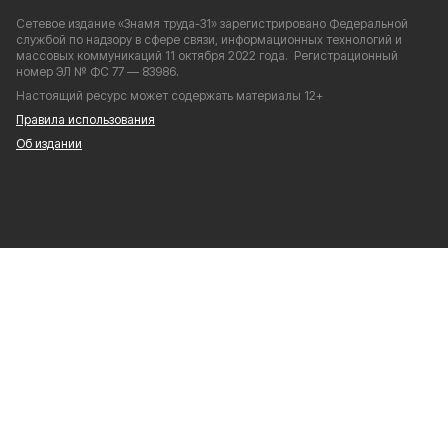
Сетевое издание «Знамя труда-31» зарегистрировано Федеральной
службой по надзору в сфере связи, информационных технологий и
массовых коммуникаций 11 октября 2022 года. Регистрационный
номер ЭЛ № ФС 77 — 83986.
Настоящий ресурс может содержать материалы 12+
Правила использования
Об издании