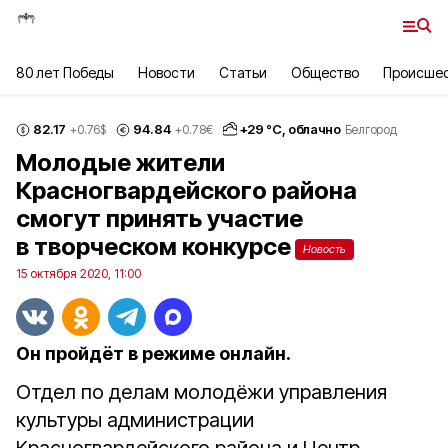
80 лет Победы
Новости
Статьи
Общество
Происше
82.17
94.84
+
29
°С,
облачно
+0.76
$
+0.78
€
Белгород
Молодые жители
Красногвардейского района
смогут принять участие
в творческом конкурсе
Новость
15 октября 2020, 11:00
Он пройдёт в режиме онлайн.
Отдел по делам молодёжи управления
культуры администрации