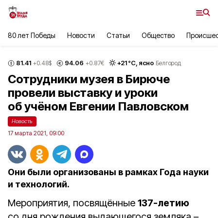
80 лет Победы
Новости
Статьи
Общество
Происше
81.41
94.06
+
21
°С,
ясно
+0.48
$
+0.87
€
Белгород
Сотрудники музея в Бирюче
провели выставку и уроки
об учёном Евгении Павловском
Новость
17 марта 2021, 09:00
Они были организованы в рамках Года науки
и технологий.
Мероприятия, посвящённые
137-летию
со дня рождения выдающегося земляка –