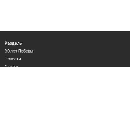
Разделы
80 лет Победы
Новости
Статьи
Общество
Происшествия
Культура
Газета
Политика
Экономика
Проекты
Спорт