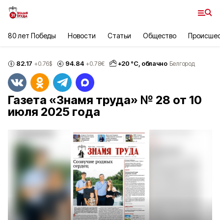
80 лет Победы
Новости
Статьи
Общество
Происше
82.17
94.84
+
20
°С,
облачно
+0.76
$
+0.78
€
Белгород
Газета «Знамя труда» № 28 от 10
июля 2025 года