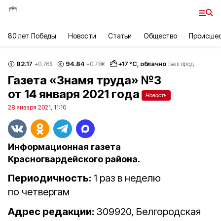
80 лет Победы
Новости
Статьи
Общество
Происше
82.17
94.84
+
17
°С,
облачно
+0.76
$
+0.78
€
Белгород
Газета «Знамя труда» №3
от 14 января 2021 года
Новость
28 января 2021, 11:10
Информационная газета
Красногвардейского района.
Периодичность:
1 раз в неделю
по четвергам
Адрес редакции:
309920, Белгородская