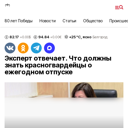
80 лет Победы
Новости
Статьи
Общество
Происше
82.17
94.84
+
25
°С,
ясно
+0.00
$
+0.00
€
Белгород
Эксперт отвечает. Что должны
знать красногвардейцы о
ежегодном отпуске