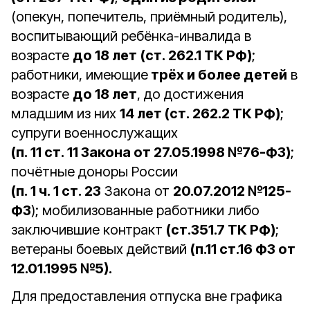
(опекун, попечитель, приёмный родитель),
воспитывающий ребёнка-инвалида в
возрасте
до 18 лет
(ст. 262.1 ТК РФ)
;
работники, имеющие
трёх и более детей
в
возрасте
до 18 лет
, до достижения
младшим из них
14 лет (ст. 262.2 ТК РФ)
;
супруги военнослужащих
(п. 11 ст. 11 Закона от 27.05.1998 №76-ФЗ)
;
почётные доноры России
(п. 1 ч. 1 ст. 23
Закона от
20.07.2012 №125-
ФЗ
); мобилизованные работники либо
заключившие контракт
(ст.351.7 ТК РФ)
;
ветераны боевых действий
(п.11 ст.16 ФЗ от
12.01.1995 №5).
Для предоставления отпуска вне графика