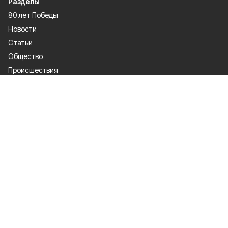
Разделы
80 лет Победы
Новости
Статьи
Общество
Происшествия
Культура
Газета
Политика
Экономика
Проекты
Спорт
Официальные документы
О проекте
Об издании
Правила использования