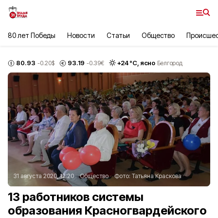
80 лет Победы
Новости
Статьи
Общество
Происше
80.93
93.19
+
24
°С,
ясно
-0.20
$
-0.39
€
Белгород
31 августа 2020, 12:20
Общество
Фото:
Татьяна Краскова
13 работников системы
образования Красногвардейского