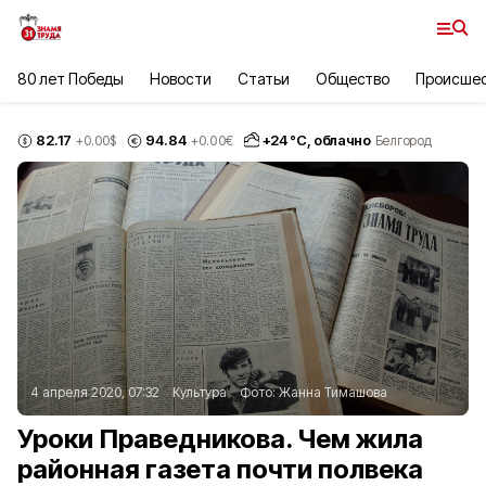
80 лет Победы
Новости
Статьи
Общество
Происше
82.17
94.84
+
24
°С,
облачно
+0.00
$
+0.00
€
Белгород
4 апреля 2020, 07:32
Культура
Фото:
Жанна Тимашова
Уроки Праведникова. Чем жила
районная газета почти полвека