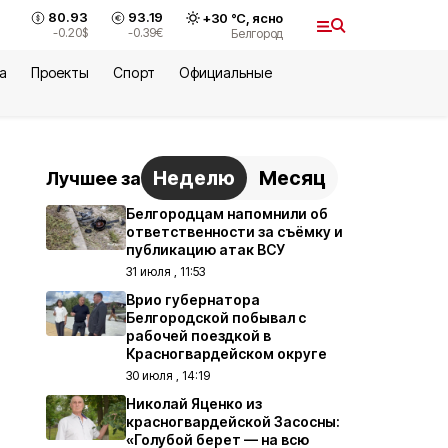
80.93
93.19
+
30
°С,
ясно
-0.20
$
-0.39
€
Белгород
а
Проекты
Спорт
Официальные
Неделю
Месяц
Лучшее за
Белгородцам напомнили об
ответственности за съёмку и
публикацию атак ВСУ
31 июля , 11:53
Врио губернатора
Белгородской побывал с
рабочей поездкой в
Красногвардейском округе
30 июля , 14:19
Николай Яценко из
красногвардейской Засосны:
«Голубой берет — на всю