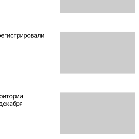
регистрировали
рритории
 декабря