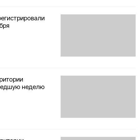
регистрировали
бря
рритории
ошедшую неделю