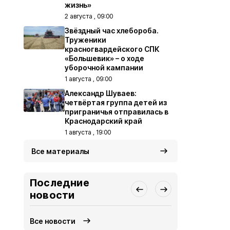
жизнь»
2 августа , 09:00
Звёздный час хлебороба.
Труженики
красногвардейского СПК
«Большевик» – о ходе
уборочной кампании
1 августа , 09:00
Александр Шуваев:
четвёртая группа детей из
приграничья отправилась в
Краснодарский край
1 августа , 19:00
Все материалы
Последние
новости
Все новости