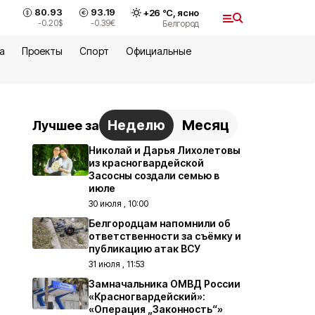
80.93
93.19
+
26
°С,
ясно
-0.20
$
-0.39
€
Белгород
а
Проекты
Спорт
Официальные
Неделю
Месяц
Лучшее за
Николай и Дарья Лихолетовы
из красногвардейской
Засосны создали семью в
июле
30 июля , 10:00
Белгородцам напомнили об
ответственности за съёмку и
публикацию атак ВСУ
31 июля , 11:53
Замначальника ОМВД России
«Красногвардейский»:
«Операция „Законность“»