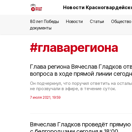
Новости Красногвардейско
80 лет Победы
Новости
Статьи
Общество
документы
#
главарегиона
Глава региона Вячеслав Гладков от
вопроса в ходе прямой линии сегод
Он подчеркнул, что поручил ответить на остал
не прозвучали в эфире, в течение суток.
7 июля 2021, 19:59
Вячеслав Гладков проведёт прямую
с белгородцами сегодня в 18:00