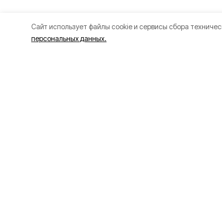
Cайт использует файлы cookie и сервисы сбора техничес
персональных данных.
Разделы
О прое
80 лет Победы
Об изда
Новости
Правила
Статьи
Рекламо
Общество
Политик
Происшествия
Культура
Газета
Политика