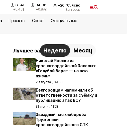
81.41
94.06
+
26
°С,
ясно
+0.48
$
+0.87
€
Белгород
а
Проекты
Спорт
Официальные
Неделю
Месяц
Лучшее за
Николай Яценко из
красногвардейской Засосны:
«Голубой берет — на всю
жизнь»
2 августа , 09:00
Белгородцам напомнили об
ответственности за съёмку и
публикацию атак ВСУ
31 июля , 11:53
Звёздный час хлебороба.
Труженики
красногвардейского СПК