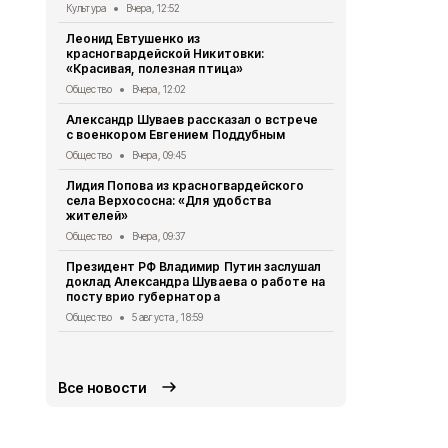
Культура
Вчера, 12:52
Общество
5 
Леонид Евтушенко из
Александр Ш
красногвардейской Никитовки:
Краснодарс
«Красивая, полезная птица»
группа дет
Общество
Вчера, 12:02
Общество
5 
Александр Шуваев рассказал о встрече
10 спортсме
с военкором Евгением Поддубным
занесли на 
Бирюче
Общество
Вчера, 09:45
Спорт
5 авгу
Лидия Попова из красногвардейского
села Верхососна: «Для удобства
Белгородск
жителей»
362 медали
начала 2026
Общество
Вчера, 09:37
Общество
5 
Президент РФ Владимир Путин заслушал
доклад Александра Шуваева о работе на
Опрос обще
посту врио губернатора
деятельнос
Красногвар
Общество
5 августа , 18:59
округе
Общество
5 
Все новости