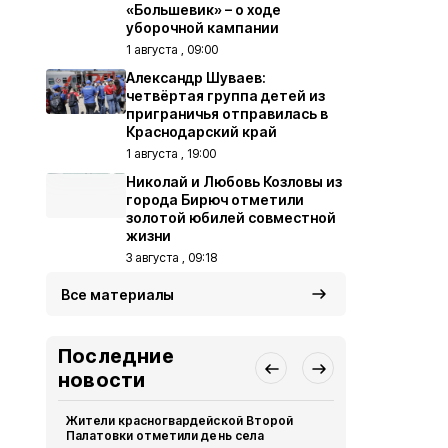
«Большевик» – о ходе
уборочной кампании
1 августа , 09:00
Александр Шуваев:
четвёртая группа детей из
приграничья отправилась в
Краснодарский край
1 августа , 19:00
Николай и Любовь Козловы из
города Бирюч отметили
золотой юбилей совместной
жизни
3 августа , 09:18
Все материалы
Последние
новости
Жители красногвардейской Второй
Александр 
Палатовки отметили день села
Путину о те