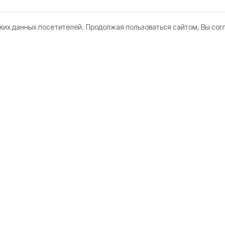
ких данных посетителей.
Продолжая пользоваться сайтом, Вы сог
кте
Мы в соцсетях
нии
 использования
датели
а конфиденциальности