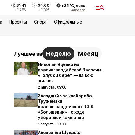
81.41
94.06
+
35
°С,
ясно
+0.48
$
+0.87
€
Белгород
а
Проекты
Спорт
Официальные
Неделю
Месяц
Лучшее за
Николай Яценко из
красногвардейской Засосны:
«Голубой берет — на всю
жизнь»
2 августа , 09:00
Звёздный час хлебороба.
Труженики
красногвардейского СПК
«Большевик» – о ходе
уборочной кампании
1 августа , 09:00
Александр Шуваев: