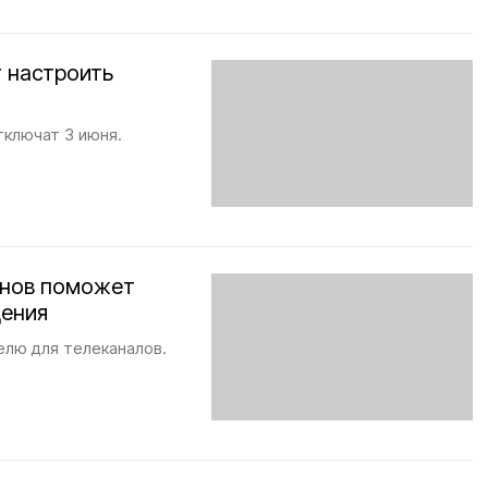
 настроить
тключат 3 июня.
онов поможет
дения
елю для телеканалов.