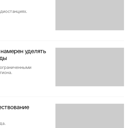
адиостанциях.
 намерен уделять
еды
с ограниченными
гиона.
ествование
да.