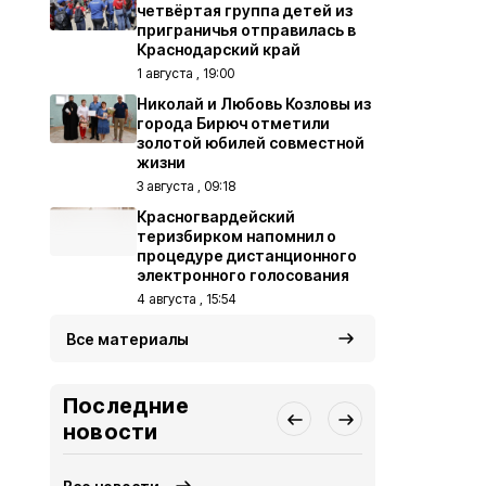
четвёртая группа детей из
приграничья отправилась в
Краснодарский край
1 августа , 19:00
Николай и Любовь Козловы из
города Бирюч отметили
золотой юбилей совместной
жизни
3 августа , 09:18
Красногвардейский
теризбирком напомнил о
процедуре дистанционного
электронного голосования
4 августа , 15:54
Все материалы
Последние
новости