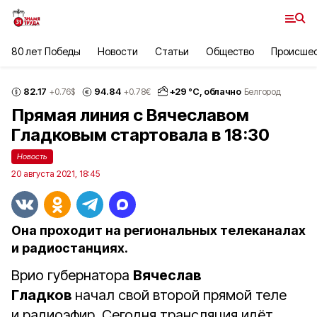
80 лет Победы
Новости
Статьи
Общество
Происше
82.17
94.84
+
29
°С,
облачно
+0.76
$
+0.78
€
Белгород
Прямая линия с Вячеславом
Гладковым стартовала в 18:30
Новость
20 августа 2021, 18:45
Она проходит на региональных телеканалах
и радиостанциях.
Врио губернатора
Вячеслав
Гладков
начал свой второй прямой теле
и радиоэфир. Сегодня трансляция идёт