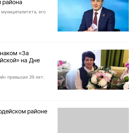
м района
 муниципалитета, его
знаком «За
йской» на Дне
ий» превысил 39 лет.
ардейском районе