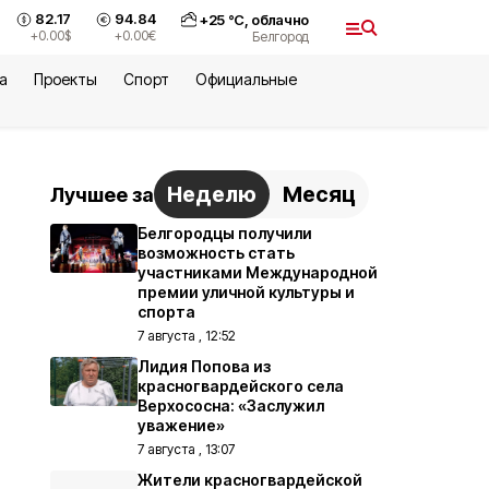
82.17
94.84
+
25
°С,
облачно
+0.00
$
+0.00
€
Белгород
а
Проекты
Спорт
Официальные
Неделю
Месяц
Лучшее за
Белгородцы получили
возможность стать
участниками Международной
премии уличной культуры и
спорта
7 августа , 12:52
Лидия Попова из
красногвардейского села
Верхососна: «Заслужил
уважение»
7 августа , 13:07
Жители красногвардейской