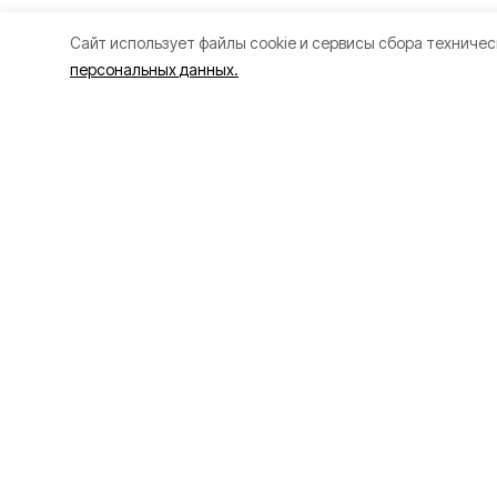
Cайт использует файлы cookie и сервисы сбора техничес
персональных данных.
Разделы
О прое
80 лет Победы
Об изда
Новости
Правила
Статьи
Рекламо
Общество
Политик
Происшествия
Культура
Газета
Политика
Экономика