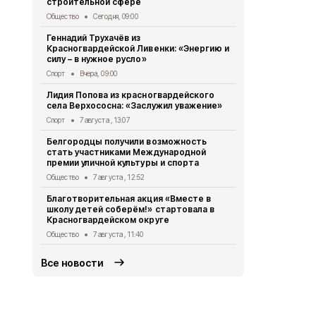
строительной сфере
Общество
7 
Общество
Сегодня, 09:00
Жители кра
Геннадий Трухачёв из
Палатовки 
Красногвардейской Ливенки: «Энергию и
Культура
6 а
силу – в нужное русло»
Леонид Евт
Спорт
Вчера, 09:00
красногвар
Лидия Попова из красногвардейского
«Красивая, 
села Верхососна: «Заслужил уважение»
Общество
6 
Спорт
7 августа , 13:07
Александр 
Белгородцы получили возможность
с военкоро
стать участниками Международной
Общество
6 
премии уличной культуры и спорта
Лидия Попо
Общество
7 августа , 12:52
села Верхос
Благотворительная акция «Вместе в
жителей»
школу детей соберём!» стартовала в
Общество
6 
Красногвардейском округе
Общество
7 августа , 11:40
Все новости