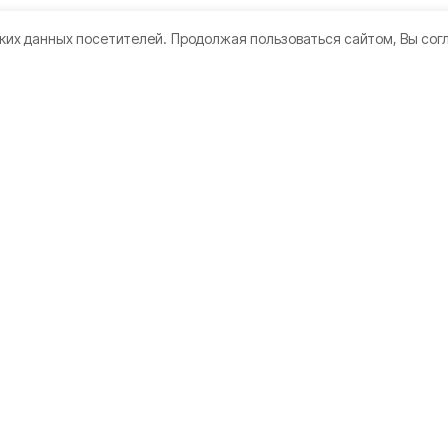
ких данных посетителей.
Продолжая пользоваться сайтом, Вы сог
кте
Мы в соцсетях
нии
 использования
датели
а конфиденциальности