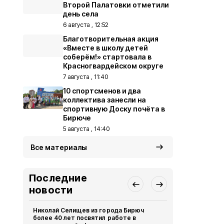
Второй Палатовки отметили
день села
6 августа , 12:52
Благотворительная акция
«Вместе в школу детей
соберём!» стартовала в
Красногвардейском округе
7 августа , 11:40
10 спортсменов и два
коллектива занесли на
спортивную Доску почёта в
Бирюче
5 августа , 14:40
Все материалы
Последние
новости
Николай Селищев из города Бирюч
Росгвардия
более 40 лет посвятил работе в
затягивать