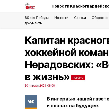
Новости Красногвардейско
80 лет Победы
Новости
Статьи
Общество
документы
Капитан красно
хоккейной кома
Нерадовских: «
в жизнь»
Новость
30 января 2021, 08:00
В интервью нашей газете
и планах на будущее.