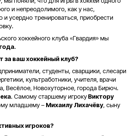
, мы поняли, что для игры в хоккей одного
ого и непреодолимого, как у нас,
о и усердно тренироваться, приобрести
овку.
ского хоккейного клуба «Гвардия» мы
года.
т за ваш хоккейный клуб?
дприниматели, студенты, сварщики, слесари
ргетики, культработники, учителя, врачи
а, Весёлое, Новохуторное, города Бирюч.
века
. Самому старшему игроку
Виктору
ому младшему –
Михаилу Лихачёву
, сыну
ктивных игроков?