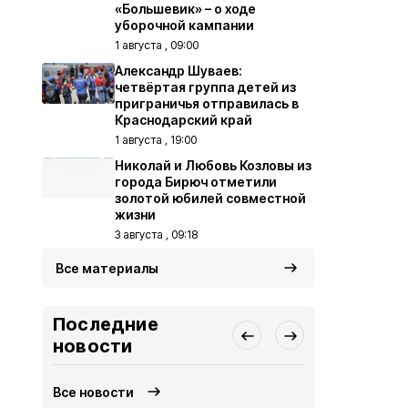
«Большевик» – о ходе
уборочной кампании
1 августа , 09:00
Александр Шуваев:
четвёртая группа детей из
приграничья отправилась в
Краснодарский край
1 августа , 19:00
Николай и Любовь Козловы из
города Бирюч отметили
золотой юбилей совместной
жизни
3 августа , 09:18
Все материалы
Последние
новости
Все новости