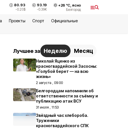
80.93
93.19
+
26
°С,
ясно
-0.20
$
-0.39
€
Белгород
а
Проекты
Спорт
Официальные
Неделю
Месяц
Лучшее за
Николай Яценко из
красногвардейской Засосны:
«Голубой берет — на всю
жизнь»
2 августа , 09:00
Белгородцам напомнили об
ответственности за съёмку и
публикацию атак ВСУ
31 июля , 11:53
Звёздный час хлебороба.
Труженики
красногвардейского СПК