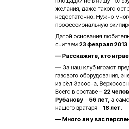
площадки не в нашу пользу
желания, даже такого остр
недостаточно. Нужно мног
профессиональную экипир
Датой основания любитель
считаем
23 февраля 2013 
— Расскажите, кто играе
— За наш клуб играют пре
газового оборудования, эне
из сёл Засосна, Верхососн
Всего в составе –
22 чело
Рубанову
–
56 лет,
а сам
нашего вратаря –
18 лет
.
— Много ли у вас перспе