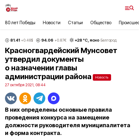
80 лет Победы
Новости
Статьи
Общество
Происше
81.41
94.06
+
28
°С,
ясно
+0.48
$
+0.87
€
Белгород
Красногвардейский Мунсовет
утвердил документы
о назначении главы
администрации района
Новость
27 октября 2021, 08:44
В них определены основные правила
проведения конкурса на замещение
должности руководителя муниципалитета
и форма контракта.