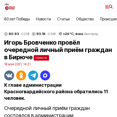
80 лет Победы
Новости
Статьи
Общество
Происше
80.93
93.19
+
24
°С,
ясно
-0.20
$
-0.39
€
Белгород
Игорь Бровченко провёл
очередной личный приём граждан
в Бирюче
Новость
18 мая 2021, 14:21
К главе администрации
Красногвардейского района обратились 11
человек.
Очередной личный приём граждан
состоялся в администрации