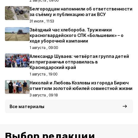
2 августа , 09:00
Белгородцам напомнили об ответственности
за съёмку и публикацию атак ВСУ
31 июля , 11:53
Звёздный час хлебороба. Труженики
красногвардейского СПК «Большевик» – о
ходе уборочной кампании
1 августа , 09:00
Александр Шуваев: четвёртая группа детей
из приграничья отправилась в
Краснодарский край
1 августа , 19:00
Николай и Любовь Козловы из города Бирюч
отметили золотой юбилей совместной жизни
3 августа , 09:18
Все материалы
Выбор редакции