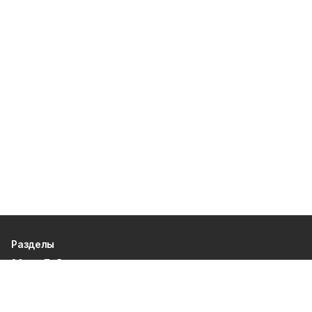
Разделы
80 лет Победы
Новости
Статьи