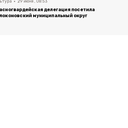
льтура
29 июня , 08:53
асногвардейская делегация посетила
локоновский муниципальный округ