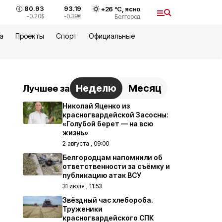
80.93
93.19
+
26
°С,
ясно
-0.20
$
-0.39
€
Белгород
а
Проекты
Спорт
Официальные
Неделю
Месяц
Лучшее за
Николай Яценко из
красногвардейской Засосны:
«Голубой берет — на всю
жизнь»
2 августа , 09:00
Белгородцам напомнили об
ответственности за съёмку и
публикацию атак ВСУ
31 июля , 11:53
Звёздный час хлебороба.
Труженики
красногвардейского СПК