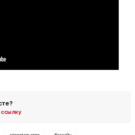
сте?
ссылку
строительство
бассейн