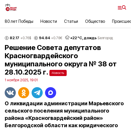
80 лет Победы
Новости
Статьи
Общество
Происше
82.17
94.84
+
22
°С,
дождь
+0.76
$
+0.78
€
Белгород
Решение Совета депутатов
Красногвардейского
муниципального округа № 38 от
28.10.2025 г.
Новость
1 ноября 2025, 19:01
О ликвидации администрации Марьевского
сельского поселения муниципального
района «Красногвардейский район»
Белгородской области как юридического