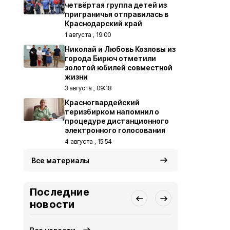
четвёртая группа детей из
приграничья отправилась в
Краснодарский край
1 августа , 19:00
Николай и Любовь Козловы из
города Бирюч отметили
золотой юбилей совместной
жизни
3 августа , 09:18
Красногвардейский
теризбирком напомнил о
процедуре дистанционного
электронного голосования
4 августа , 15:54
Все материалы
Последние
новости