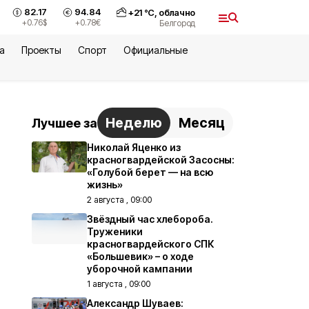
82.17
94.84
+
21
°С,
облачно
+0.76
$
+0.78
€
Белгород
а
Проекты
Спорт
Официальные
Неделю
Месяц
Лучшее за
Николай Яценко из
красногвардейской Засосны:
«Голубой берет — на всю
жизнь»
2 августа , 09:00
Звёздный час хлебороба.
Труженики
красногвардейского СПК
«Большевик» – о ходе
уборочной кампании
1 августа , 09:00
Александр Шуваев: