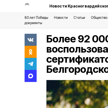
Новости Красногвардейског
80 лет Победы
Новости
Статьи
Общество
документы
Более 92 0
воспользов
сертификато
Белгородско