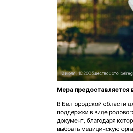
2 июля , 10:20
Общество
Фото:
belreg
Мера предоставляется в
В Белгородской области д
поддержки в виде родовог
документ, благодаря кото
выбрать медицинскую орга